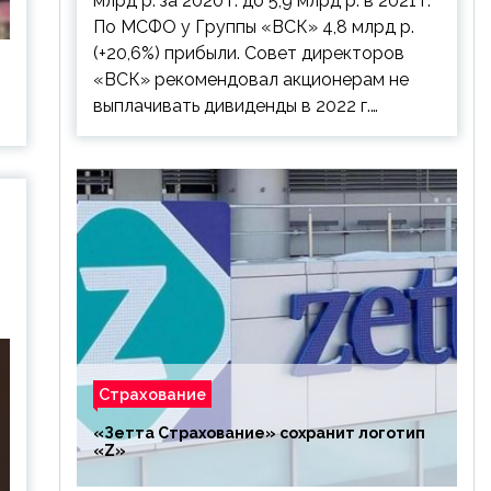
млрд р. за 2020 г. до 5,9 млрд р. в 2021 г.
По МСФО у Группы «ВСК» 4,8 млрд р.
(+20,6%) прибыли. Совет директоров
«ВСК» рекомендовал акционерам не
выплачивать дивиденды в 2022 г.…
Страхование
«Зетта Страхование» сохранит логотип
«Z»