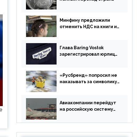
ЕАЭС на российский рубль
в торговле
Минфину предложили
отменить НДС на книги и
учебники
Глава Baring Vostok
зарегистрировал юрлицо
в РФ без участия
Британии
«Русбренд» попросил не
наказывать за символику
Meta
Авиакомпании перейдут
е
на российскую систему
бронирования