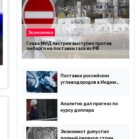
Экономика
Глава МИД Австрии выступил против
эмбарго на поставки газа из РФ
Поставки российских
углеводородов в Индию
могут увеличиться
Аналитик дал прогноз по
курсу доллара
Экономист допустил
полный переход стран