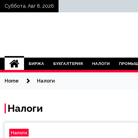
Skip
Суббота, Авг 8, 2026
to
content
БИРЖА
БУХГАЛТЕРИЯ
НАЛОГИ
ПРОМЫШ
Home
Налоги
Налоги
Налоги