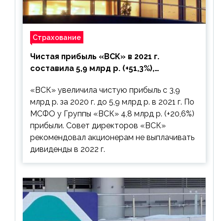
Страхование
Чистая прибыль «ВСК» в 2021 г.
составила 5,9 млрд р. (+51,3%),
дивиденды рекомендовано не
«ВСК» увеличила чистую прибыль с 3,9
выплачивать
млрд р. за 2020 г. до 5,9 млрд р. в 2021 г. По
МСФО у Группы «ВСК» 4,8 млрд р. (+20,6%)
прибыли. Совет директоров «ВСК»
рекомендовал акционерам не выплачивать
дивиденды в 2022 г.