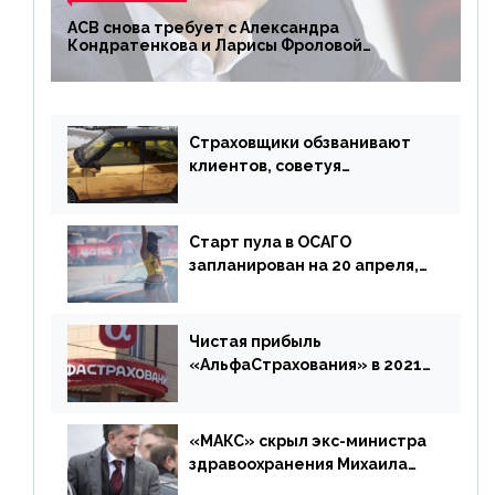
АСВ снова требует с Александра
Кондратенкова и Ларисы Фроловой
возмещения убытков на 1,5 млрд р.
Страховщики обзванивают
клиентов, советуя
доплатить за каско
Старт пула в ОСАГО
запланирован на 20 апреля,
«Е-Гарант» ещё некоторое
время будет его
дублировать [дополнено]
Чистая прибыль
«АльфаСтрахования» в 2021
г. составила 6,8 млрд р. (-38%)
«МАКС» скрыл экс-министра
здравоохранения Михаила
Зурабова