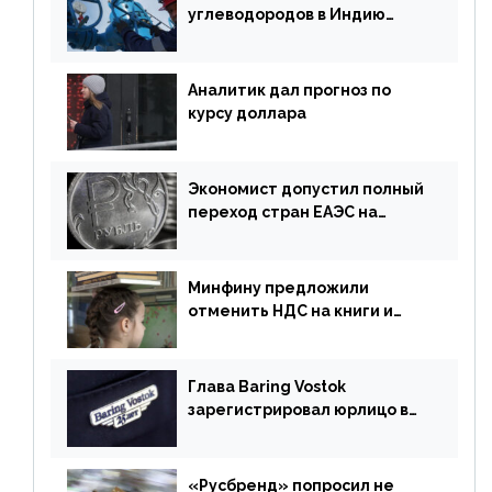
углеводородов в Индию
могут увеличиться
Аналитик дал прогноз по
курсу доллара
Экономист допустил полный
переход стран ЕАЭС на
российский рубль в торговле
Минфину предложили
отменить НДС на книги и
учебники
Глава Baring Vostok
зарегистрировал юрлицо в
РФ без участия Британии
«Русбренд» попросил не