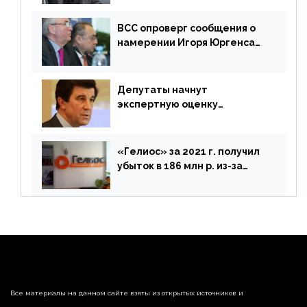
ВСС опроверг сообщения о
намерении Игоря Юргенса
покинуть Россию
Депутаты начнут
экспертную оценку
предложений ЦБ
«Гелиос» за 2021 г. получил
убыток в 186 млн р. из-за
списания «дебиторки» и
реализации недвижимости
Все материалы на данном сайте взяты из открытых источников и