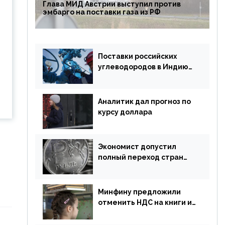
Глава МИД Австрии выступил против
эмбарго на поставки газа из РФ
Поставки российских
углеводородов в Индию
могут увеличиться
Аналитик дал прогноз по
курсу доллара
Экономист допустил
полный переход стран
ЕАЭС на российский рубль
в торговле
Минфину предложили
отменить НДС на книги и
учебники