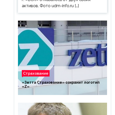
активов. Фото udm-info.ru […]
Страхование
«Зетта Страхование» сохранит логотип
«Z»