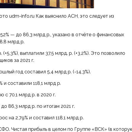
Фото udm-info.ru Как выяснило АСН, это следует из
52% — до 86,3 млрд р., указано в отчёте о финансовых
8,8 млрд р.
(+5,3%), выплатили 37,5 млрд. р. (+3,2%). Это позволило
иков за 2021 г.
лый год составил 5,4 млрд р. (-14,3%).
% и составили 118,1 млрд р.
с 70,1 млрд р. в 2020 г.
 86,3 млрд р. по итогам 2021 г.
ос на 2,79% и составил 118,1 млрд р.
ФО. Чистая прибыль в целом по Группе «ВСК» (в котору