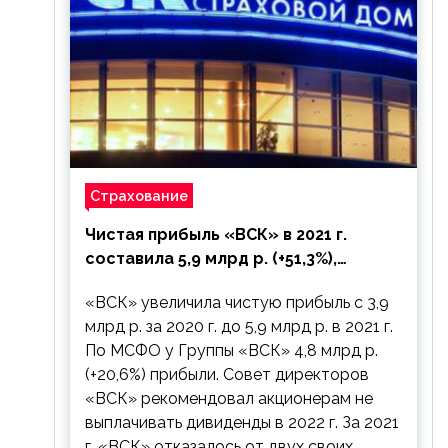
Страхование
Чистая прибыль «ВСК» в 2021 г.
составила 5,9 млрд р. (+51,3%),
дивиденды рекомендовано не
«ВСК» увеличила чистую прибыль с 3,9
выплачивать
млрд р. за 2020 г. до 5,9 млрд р. в 2021 г.
По МСФО у Группы «ВСК» 4,8 млрд р.
(+20,6%) прибыли. Совет директоров
«ВСК» рекомендовал акционерам не
выплачивать дивиденды в 2022 г. За 2021
г. «ВСК» отказалось от двух своих