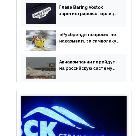
Глава Baring Vostok
зарегистрировал юрлицо
в РФ без участия
Британии
«Русбренд» попросил не
наказывать за символику
Meta
Авиакомпании перейдут
на российскую систему
бронирования