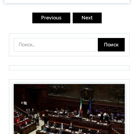
Пагинация
записей
Previous
Next
Найти: