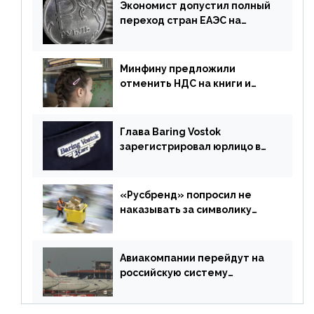
Экономист допустил полный
переход стран ЕАЭС на
российский рубль в торговле
Минфину предложили
отменить НДС на книги и
учебники
Глава Baring Vostok
зарегистрировал юрлицо в
РФ без участия Британии
«Русбренд» попросил не
наказывать за символику
Meta
Авиакомпании перейдут на
российскую систему
бронирования