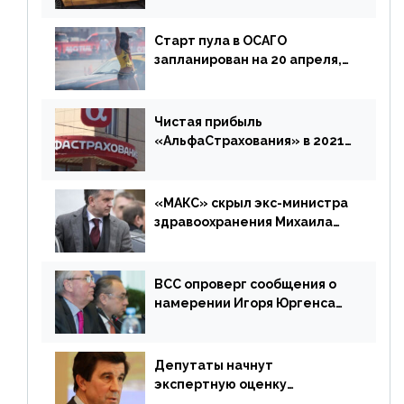
Старт пула в ОСАГО
запланирован на 20 апреля,
«Е-Гарант» ещё некоторое
время будет его
дублировать [дополнено]
Чистая прибыль
«АльфаСтрахования» в 2021
г. составила 6,8 млрд р. (-38%)
«МАКС» скрыл экс-министра
здравоохранения Михаила
Зурабова
ВСС опроверг сообщения о
намерении Игоря Юргенса
покинуть Россию
Депутаты начнут
экспертную оценку
предложений ЦБ