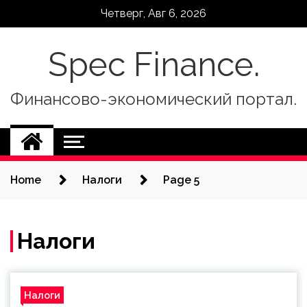
Skip
Четверг, Авг 6, 2026
to
content
Spec Finance.
Финансово-экономический портал.
Home
Налоги
Page 5
Налоги
Налоги