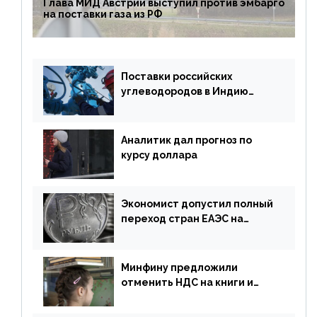
Глава МИД Австрии выступил против эмбарго
на поставки газа из РФ
Поставки российских
углеводородов в Индию
могут увеличиться
Аналитик дал прогноз по
курсу доллара
Экономист допустил полный
переход стран ЕАЭС на
российский рубль в торговле
Минфину предложили
отменить НДС на книги и
учебники