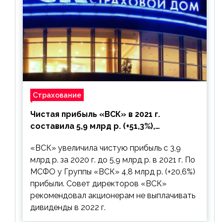
Страхование
Чистая прибыль «ВСК» в 2021 г.
составила 5,9 млрд р. (+51,3%),
дивиденды рекомендовано не
«ВСК» увеличила чистую прибыль с 3,9
выплачивать
млрд р. за 2020 г. до 5,9 млрд р. в 2021 г. По
МСФО у Группы «ВСК» 4,8 млрд р. (+20,6%)
прибыли. Совет директоров «ВСК»
рекомендовал акционерам не выплачивать
дивиденды в 2022 г.