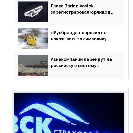
Глава Baring Vostok
зарегистрировал юрлицо в
РФ без участия Британии
«Русбренд» попросил не
наказывать за символику
Meta
Авиакомпании перейдут на
российскую систему
бронирования