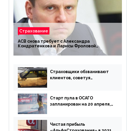
Страхование
АСВ снова требует с Александра
Кондратенкова и Ларисы Фроловой
возмещения убытков на 1,5 млрд р.
Страховщики обзванивают
клиентов, советуя
доплатить за каско
Старт пула в ОСАГО
запланирован на 20 апреля,
«Е-Гарант» ещё некоторое
время будет его
дублировать [дополнено]
Чистая прибыль
«АльфаСтрахования» в 2021