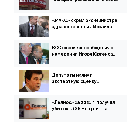
г. составила 6,8 млрд р. (-38%)
«МАКС» скрыл экс-министра
здравоохранения Михаила
Зурабова
ВСС опроверг сообщения о
намерении Игоря Юргенса
покинуть Россию
Депутаты начнут
экспертную оценку
предложений ЦБ
«Гелиос» за 2021 г. получил
убыток в 186 млн р. из-за
списания «дебиторки» и
реализации недвижимости