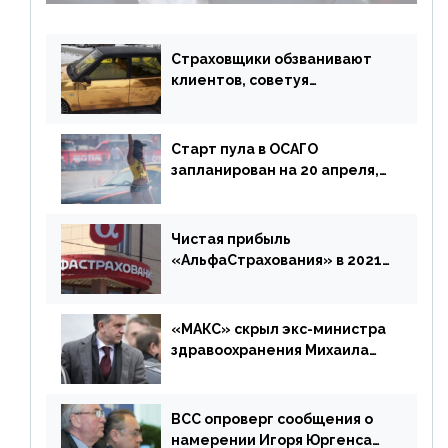
Страховщики обзванивают
клиентов, советуя
доплатить за каско
Старт пула в ОСАГО
запланирован на 20 апреля,
«Е-Гарант» ещё некоторое
время будет его
дублировать [дополнено]
Чистая прибыль
«АльфаСтрахования» в 2021
г. составила 6,8 млрд р. (-38%)
«МАКС» скрыл экс-министра
здравоохранения Михаила
Зурабова
ВСС опроверг сообщения о
намерении Игоря Юргенса