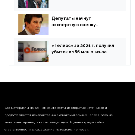
покинуть Россию
Депутаты начнут
экспертную оценку
предложений ЦБ
«Гелиос» за 2021 г. получил
убыток в 186 млн р. из-за
списания «дебиторки» и
реализации недвижимости
Все материалы на данном сайте взяты из открытых источников и
предоставляются исключительно в ознакомительных целях. Права на
материалы принадлежат их владельцам. Администрация сайта
ответственности за содержание материала не несет.