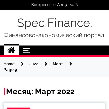
Skip
Воскресенье, Авг 9, 2026
to
content
Spec Finance.
Финансово-экономический портал.
Home
2022
Март
Page 9
Месяц:
Март 2022