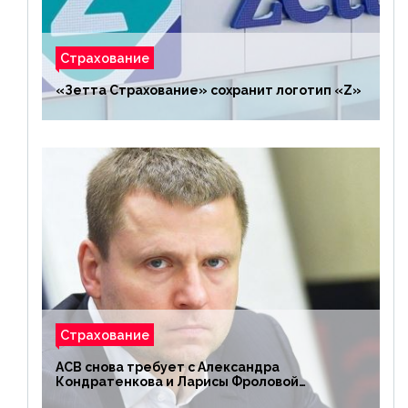
Страхование
«Зетта Страхование» сохранит логотип «Z»
Страхование
АСВ снова требует с Александра
Кондратенкова и Ларисы Фроловой
возмещения убытков на 1,5 млрд р.