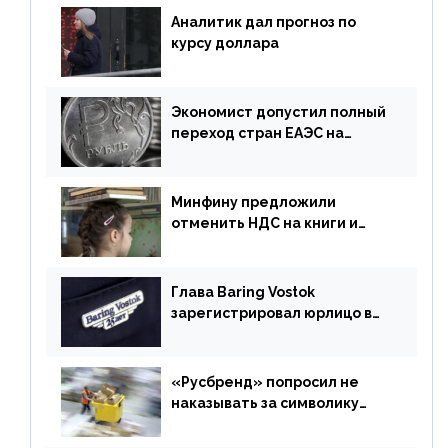
Аналитик дал прогноз по
курсу доллара
Экономист допустил полный
переход стран ЕАЭС на
российский рубль в торговле
Минфину предложили
отменить НДС на книги и
учебники
Глава Baring Vostok
зарегистрировал юрлицо в
РФ без участия Британии
«Русбренд» попросил не
наказывать за символику
Meta