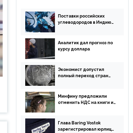
Поставки российских
углеводородов в Индию
могут увеличиться
Аналитик дал прогноз по
курсу доллара
Экономист допустил
полный переход стран
ЕАЭС на российский рубль
в торговле
Минфину предложили
отменить НДС на книги и
учебники
Глава Baring Vostok
зарегистрировал юрлицо