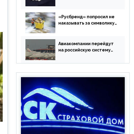
в РФ без участия
Британии
«Русбренд» попросил не
наказывать за символику
Meta
Авиакомпании перейдут
на российскую систему
бронирования