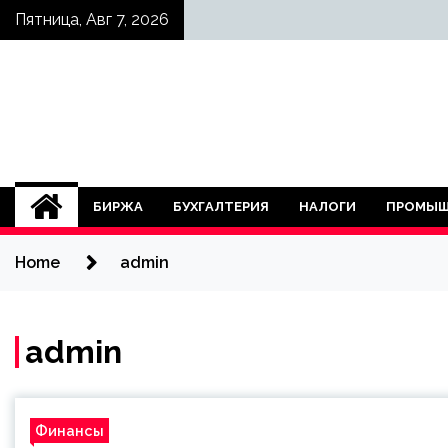
Skip
Пятница, Авг 7, 2026
to
content
БИРЖА
БУХГАЛТЕРИЯ
НАЛОГИ
ПРОМЫШ
Home
admin
admin
Финансы