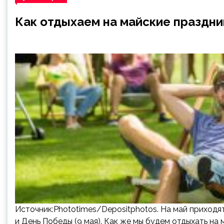
Как отдыхаем на майские праздни
Источник:Phototimes/Depositphotos. На май приходят
и День Победы (9 мая). Как же мы будем отдыхать на