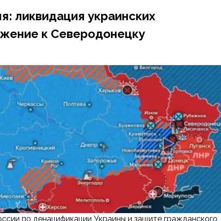
ля: ликвидация украинских
ижение к Северодонецку
оссии по денацификации Украины и защите гражданского