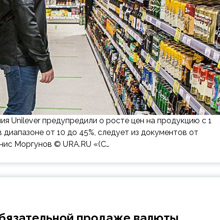
я Unilever предупредили о росте цен на продукцию с 1
 диапазоне от 10 до 45%, следует из документов от
нис Моргунов © URA.RU «(С…
обязательной продаже валюты