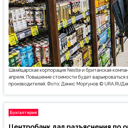
Швейцарская корпорация Nestle и британская компани
апреля. Повышение стоимости будет варьироваться в
производителей. Фото: Денис Моргунов © URA.RUДе
Бухгалтерия
Центробанк дал разъяснения по 