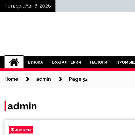
Skip
Четверг, Авг 6, 2026
to
content
БИРЖА
БУХГАЛТЕРИЯ
НАЛОГИ
ПРОМЫШ
Home
admin
Page 52
admin
Финансы