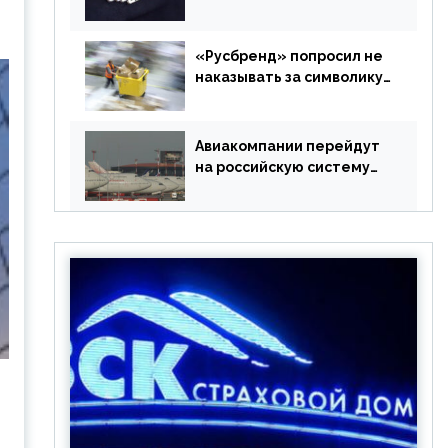
в РФ без участия
Британии
«Русбренд» попросил не
наказывать за символику
Meta
Авиакомпании перейдут
на российскую систему
бронирования