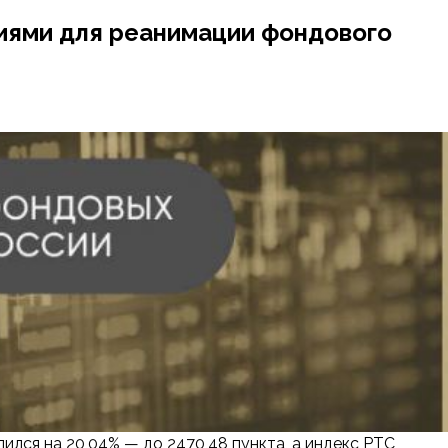
циями для реанимации фондового
ился на 20,04% — до 2470,48 пункта, а индекс РТС