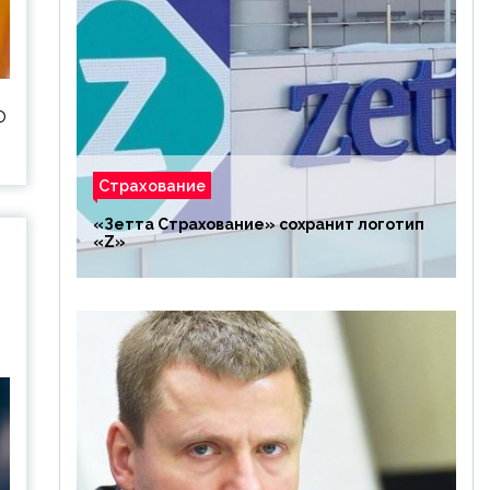
Ф
Страхование
«Зетта Страхование» сохранит логотип
«Z»