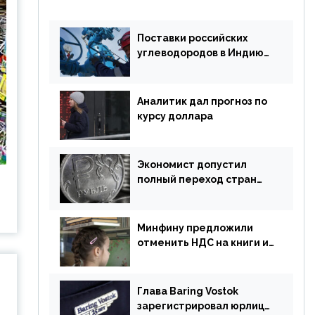
Поставки российских
углеводородов в Индию
могут увеличиться
Аналитик дал прогноз по
курсу доллара
Экономист допустил
полный переход стран
ЕАЭС на российский рубль
в торговле
Минфину предложили
отменить НДС на книги и
учебники
Глава Baring Vostok
зарегистрировал юрлицо