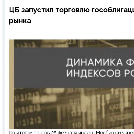
ЦБ запустил торговлю гособлига
рынка
По итогам торгов 25 февраля индекс Мосбиржи укреп