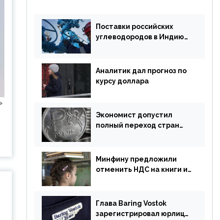
Поставки российских
углеводородов в Индию
могут увеличиться
Аналитик дал прогноз по
курсу доллара
»
Экономист допустил
полный переход стран
ЕАЭС на российский рубль
в торговле
Минфину предложили
отменить НДС на книги и
учебники
Глава Baring Vostok
зарегистрировал юрлицо