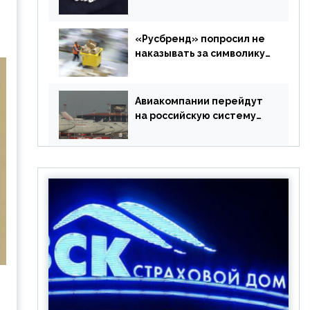
в РФ без участия
Британии
«Русбренд» попросил не
наказывать за символику
Meta
Авиакомпании перейдут
на российскую систему
бронирования