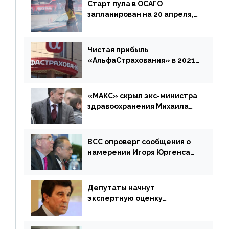
Старт пула в ОСАГО
запланирован на 20 апреля,
«Е-Гарант» ещё некоторое
время будет его
дублировать [дополнено]
Чистая прибыль
«АльфаСтрахования» в 2021
г. составила 6,8 млрд р. (-38%)
«МАКС» скрыл экс-министра
здравоохранения Михаила
Зурабова
ВСС опроверг сообщения о
намерении Игоря Юргенса
покинуть Россию
Депутаты начнут
экспертную оценку
предложений ЦБ