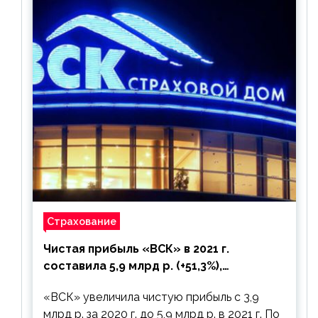
Страхование
Чистая прибыль «ВСК» в 2021 г.
составила 5,9 млрд р. (+51,3%),
дивиденды рекомендовано не
«ВСК» увеличила чистую прибыль с 3,9
выплачивать
млрд р. за 2020 г. до 5,9 млрд р. в 2021 г. По