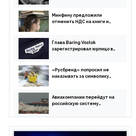
российский рубль в торговле
Минфину предложили
отменить НДС на книги и
учебники
Глава Baring Vostok
зарегистрировал юрлицо в
РФ без участия Британии
«Русбренд» попросил не
наказывать за символику
Meta
Авиакомпании перейдут на
российскую систему
бронирования