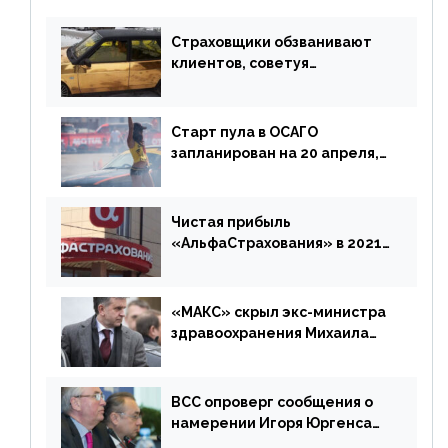
Страховщики обзванивают
клиентов, советуя
доплатить за каско
Старт пула в ОСАГО
запланирован на 20 апреля,
«Е-Гарант» ещё некоторое
время будет его
дублировать [дополнено]
Чистая прибыль
«АльфаСтрахования» в 2021
г. составила 6,8 млрд р. (-38%)
«МАКС» скрыл экс-министра
здравоохранения Михаила
Зурабова
ВСС опроверг сообщения о
намерении Игоря Юргенса
покинуть Россию