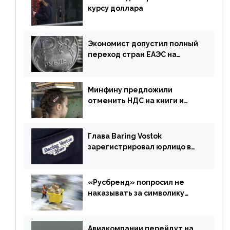
курсу доллара
Экономист допустил полный
переход стран ЕАЭС на
российский рубль в торговле
Минфину предложили
отменить НДС на книги и
учебники
Глава Baring Vostok
зарегистрировал юрлицо в
РФ без участия Британии
«Русбренд» попросил не
наказывать за символику
Meta
Авиакомпании перейдут на