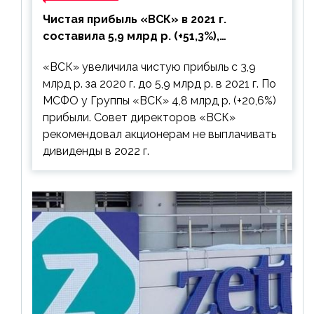
Чистая прибыль «ВСК» в 2021 г.
составила 5,9 млрд р. (+51,3%),
дивиденды рекомендовано не
«ВСК» увеличила чистую прибыль с 3,9
выплачивать
млрд р. за 2020 г. до 5,9 млрд р. в 2021 г. По
МСФО у Группы «ВСК» 4,8 млрд р. (+20,6%)
прибыли. Совет директоров «ВСК»
рекомендовал акционерам не выплачивать
дивиденды в 2022 г.