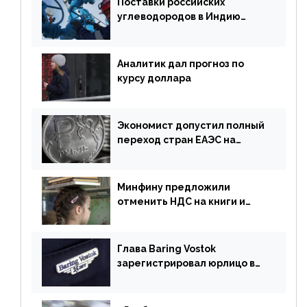
Поставки российских
углеводородов в Индию
могут увеличиться
Аналитик дал прогноз по
курсу доллара
Экономист допустил полный
переход стран ЕАЭС на
российский рубль в торговле
Минфину предложили
отменить НДС на книги и
учебники
Глава Baring Vostok
зарегистрировал юрлицо в
РФ без участия Британии