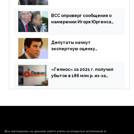
Зурабова
ВСС опроверг сообщения о
намерении Игоря Юргенса
покинуть Россию
Депутаты начнут
экспертную оценку
предложений ЦБ
«Гелиос» за 2021 г. получил
убыток в 186 млн р. из-за
списания «дебиторки» и
реализации недвижимости
Все материалы на данном сайте взяты из открытых источников и