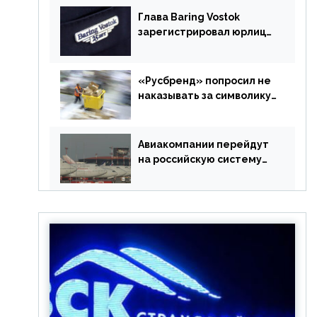
Глава Baring Vostok
зарегистрировал юрлицо
в РФ без участия
Британии
«Русбренд» попросил не
наказывать за символику
Meta
Авиакомпании перейдут
на российскую систему
бронирования