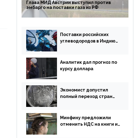
Глава МИД Австрии выступил против
эмбарго на поставки газа из РФ
Поставки российских
углеводородов в Индию
могут увеличиться
Аналитик дал прогноз по
курсу доллара
Экономист допустил
полный переход стран
ЕАЭС на российский рубль
в торговле
Минфину предложили
отменить НДС на книги и
учебники