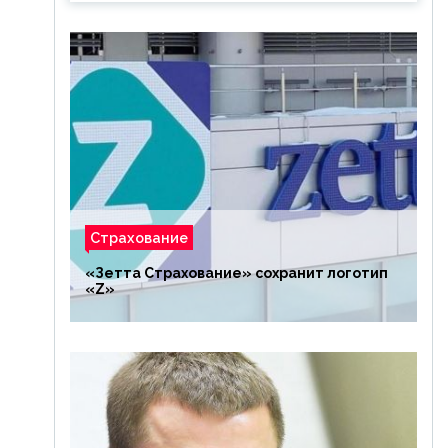
Страхование
«Зетта Страхование» сохранит логотип
«Z»