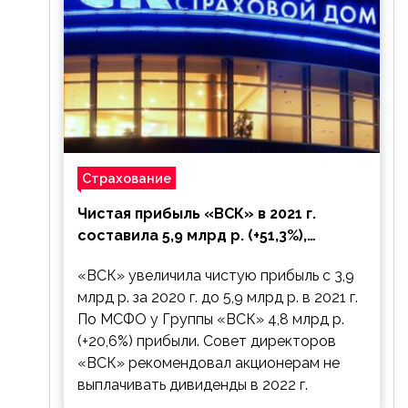
Страхование
Чистая прибыль «ВСК» в 2021 г.
составила 5,9 млрд р. (+51,3%),
дивиденды рекомендовано не
«ВСК» увеличила чистую прибыль с 3,9
выплачивать
млрд р. за 2020 г. до 5,9 млрд р. в 2021 г.
По МСФО у Группы «ВСК» 4,8 млрд р.
(+20,6%) прибыли. Совет директоров
«ВСК» рекомендовал акционерам не
выплачивать дивиденды в 2022 г.