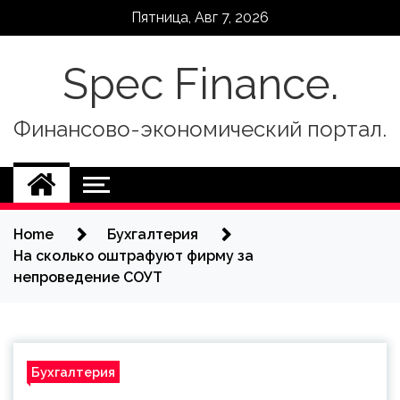
Skip
Пятница, Авг 7, 2026
to
content
Spec Finance.
Финансово-экономический портал.
Home
Бухгалтерия
На сколько оштрафуют фирму за
непроведение СОУТ
Бухгалтерия