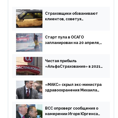
Страховщики обзванивают
клиентов, советуя
доплатить за каско
Старт пула в ОСАГО
запланирован на 20 апреля,
«Е-Гарант» ещё некоторое
время будет его
дублировать [дополнено]
Чистая прибыль
«АльфаСтрахования» в 2021
г. составила 6,8 млрд р. (-38%)
«МАКС» скрыл экс-министра
здравоохранения Михаила
Зурабова
ВСС опроверг сообщения о
намерении Игоря Юргенса