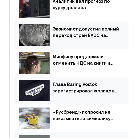
Аналитик дал прогноз по
курсу доллара
Экономист допустил полный
переход стран ЕАЭС на
российский рубль в торговле
Минфину предложили
отменить НДС на книги и
учебники
Глава Baring Vostok
зарегистрировал юрлицо в
РФ без участия Британии
«Русбренд» попросил не
наказывать за символику
Meta