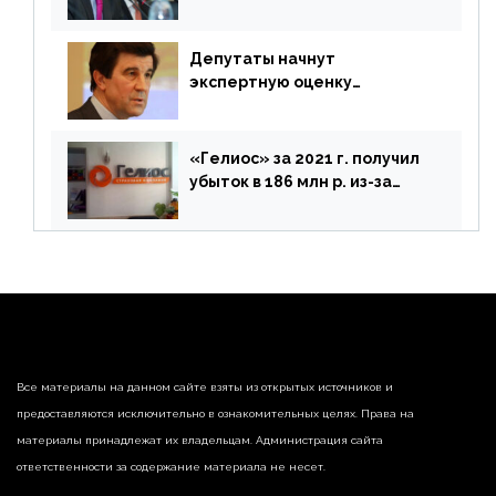
покинуть Россию
Депутаты начнут
экспертную оценку
предложений ЦБ
«Гелиос» за 2021 г. получил
убыток в 186 млн р. из-за
списания «дебиторки» и
реализации недвижимости
Все материалы на данном сайте взяты из открытых источников и
предоставляются исключительно в ознакомительных целях. Права на
материалы принадлежат их владельцам. Администрация сайта
ответственности за содержание материала не несет.