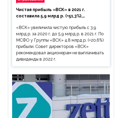
Чистая прибыль «ВСК» в 2021 г.
составила 5,9 млрд р. (+51,3%),
дивиденды рекомендовано не
«ВСК» увеличила чистую прибыль с 3,9
выплачивать
млрд р. за 2020 г. до 5,9 млрд р. в 2021 г. По
МСФО у Группы «ВСК» 4,8 млрд р. (+20,6%)
прибыли. Совет директоров «ВСК»
рекомендовал акционерам не выплачивать
дивиденды в 2022 г.