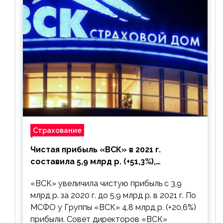
Страхование
Чистая прибыль «ВСК» в 2021 г.
составила 5,9 млрд р. (+51,3%),
дивиденды рекомендовано не
«ВСК» увеличила чистую прибыль с 3,9
выплачивать
млрд р. за 2020 г. до 5,9 млрд р. в 2021 г. По
МСФО у Группы «ВСК» 4,8 млрд р. (+20,6%)
прибыли. Совет директоров «ВСК»