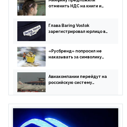
Минфину предложили
отменить НДС на книги и
учебники
Глава Baring Vostok
зарегистрировал юрлицо в
РФ без участия Британии
«Русбренд» попросил не
наказывать за символику
Meta
Авиакомпании перейдут на
российскую систему
бронирования