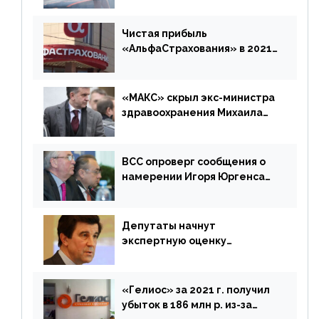
время будет его
дублировать [дополнено]
Чистая прибыль
«АльфаСтрахования» в 2021
г. составила 6,8 млрд р. (-38%)
«МАКС» скрыл экс-министра
здравоохранения Михаила
Зурабова
ВСС опроверг сообщения о
намерении Игоря Юргенса
покинуть Россию
Депутаты начнут
экспертную оценку
предложений ЦБ
«Гелиос» за 2021 г. получил
убыток в 186 млн р. из-за