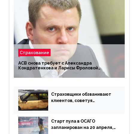
Страхование
АСВ снова требует с Александра
Кондратенкова и Ларисы Фроловой
возмещения убытков на 1,5 млрд р.
Страховщики обзванивают
клиентов, советуя
доплатить за каско
Старт пула в ОСАГО
запланирован на 20 апреля,
«Е-Гарант» ещё некоторое