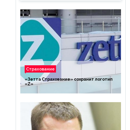
Страхование
«Зетта Страхование» сохранит логотип
«Z»