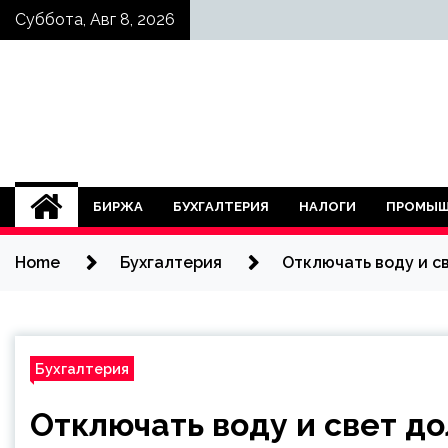
Skip
Суббота, Авг 8, 2026
to
content
БИРЖА
БУХГАЛТЕРИЯ
НАЛОГИ
ПРОМЫШ
Home
Бухгалтерия
Отключать воду и с
Бухгалтерия
Отключать воду и свет д