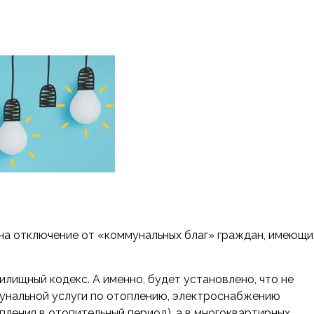
на отключение от «коммунальных благ» граждан, имеющи
лищный кодекс. А именно, будет установлено, что не
унальной услуги по отоплению, электроснабжению
опления в отопительный период), а в многоквартирных