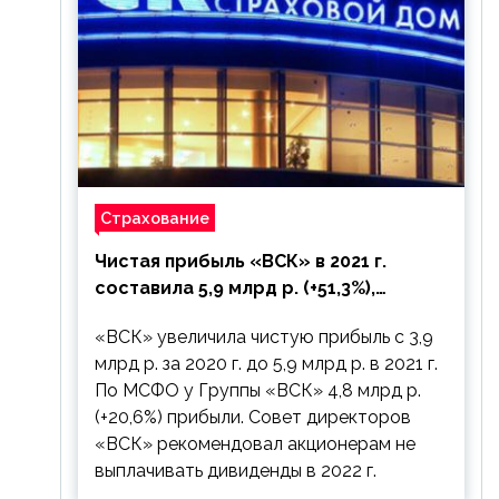
Страхование
Чистая прибыль «ВСК» в 2021 г.
составила 5,9 млрд р. (+51,3%),
дивиденды рекомендовано не
«ВСК» увеличила чистую прибыль с 3,9
выплачивать
млрд р. за 2020 г. до 5,9 млрд р. в 2021 г.
По МСФО у Группы «ВСК» 4,8 млрд р.
(+20,6%) прибыли. Совет директоров
«ВСК» рекомендовал акционерам не
выплачивать дивиденды в 2022 г.