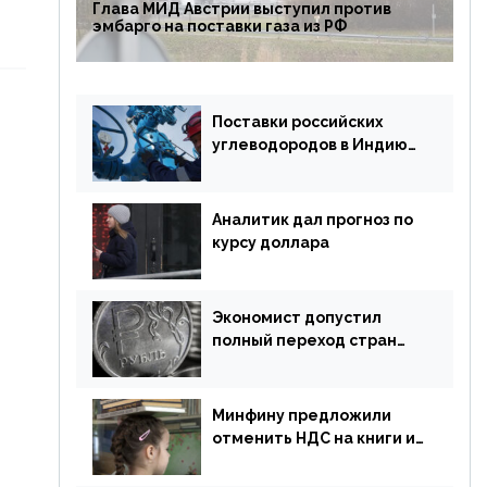
Глава МИД Австрии выступил против
эмбарго на поставки газа из РФ
Поставки российских
углеводородов в Индию
могут увеличиться
Аналитик дал прогноз по
курсу доллара
Экономист допустил
полный переход стран
ЕАЭС на российский рубль
в торговле
Минфину предложили
отменить НДС на книги и
учебники