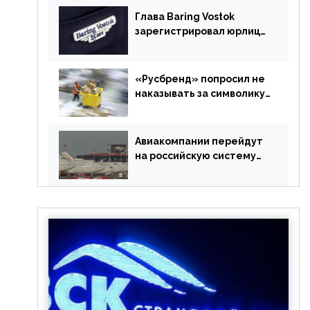
Глава Baring Vostok
зарегистрировал юрлицо
в РФ без участия
Британии
«Русбренд» попросил не
наказывать за символику
Meta
Авиакомпании перейдут
на российскую систему
бронирования