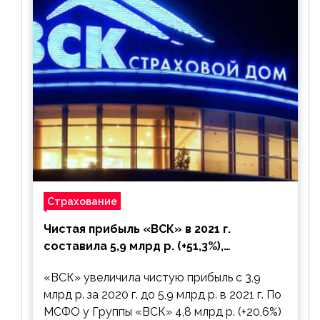
Страхование
Чистая прибыль «ВСК» в 2021 г.
составила 5,9 млрд р. (+51,3%),
дивиденды рекомендовано не
«ВСК» увеличила чистую прибыль с 3,9
выплачивать
млрд р. за 2020 г. до 5,9 млрд р. в 2021 г. По
МСФО у Группы «ВСК» 4,8 млрд р. (+20,6%)