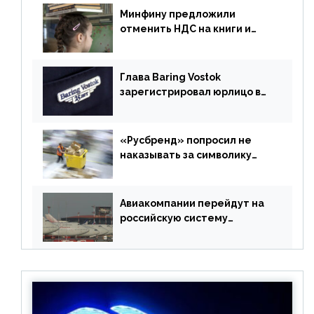
Минфину предложили
отменить НДС на книги и
учебники
Глава Baring Vostok
зарегистрировал юрлицо в
РФ без участия Британии
«Русбренд» попросил не
наказывать за символику
Meta
Авиакомпании перейдут на
российскую систему
бронирования