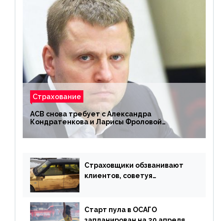
Страхование
АСВ снова требует с Александра
Кондратенкова и Ларисы Фроловой
возмещения убытков на 1,5 млрд р.
Страховщики обзванивают
клиентов, советуя
доплатить за каско
Старт пула в ОСАГО
запланирован на 20 апреля,