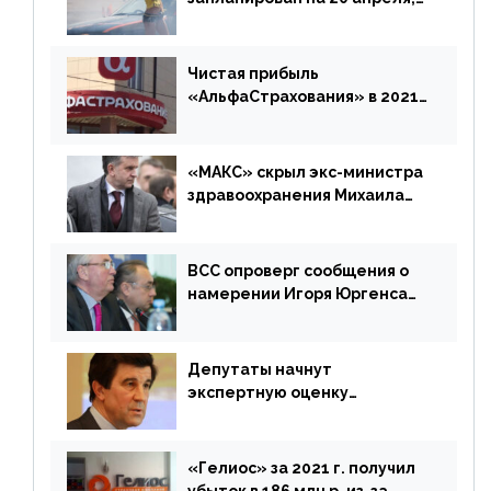
«Е-Гарант» ещё некоторое
время будет его
дублировать [дополнено]
Чистая прибыль
«АльфаСтрахования» в 2021
г. составила 6,8 млрд р. (-38%)
«МАКС» скрыл экс-министра
здравоохранения Михаила
Зурабова
ВСС опроверг сообщения о
намерении Игоря Юргенса
покинуть Россию
Депутаты начнут
экспертную оценку
предложений ЦБ
«Гелиос» за 2021 г. получил