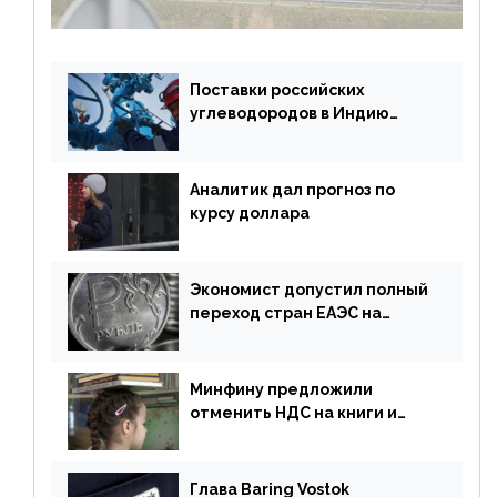
Поставки российских
углеводородов в Индию
могут увеличиться
Аналитик дал прогноз по
курсу доллара
Экономист допустил полный
переход стран ЕАЭС на
российский рубль в торговле
Минфину предложили
отменить НДС на книги и
учебники
Глава Baring Vostok