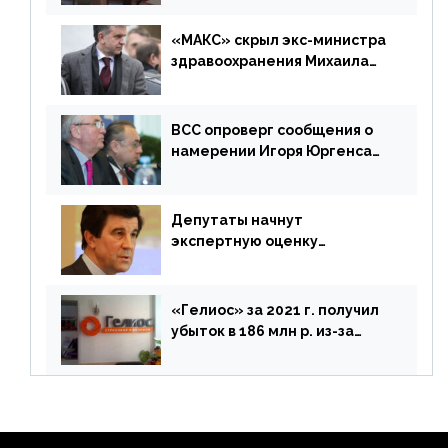
«МАКС» скрыл экс-министра
здравоохранения Михаила
Зурабова
ВСС опроверг сообщения о
намерении Игоря Юргенса
покинуть Россию
Депутаты начнут
экспертную оценку
предложений ЦБ
«Гелиос» за 2021 г. получил
убыток в 186 млн р. из-за
списания «дебиторки» и
реализации недвижимости