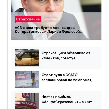
Страхование
АСВ снова требует с Александра
Кондратенкова и Ларисы Фроловой
возмещения убытков на 1,5 млрд р.
Страховщики обзванивают
клиентов, советуя
доплатить за каско
Старт пула в ОСАГО
запланирован на 20 апреля,
«Е-Гарант» ещё некоторое
время будет его
дублировать [дополнено]
Чистая прибыль
«АльфаСтрахования» в 2021
г. составила 6,8 млрд р. (-38%)