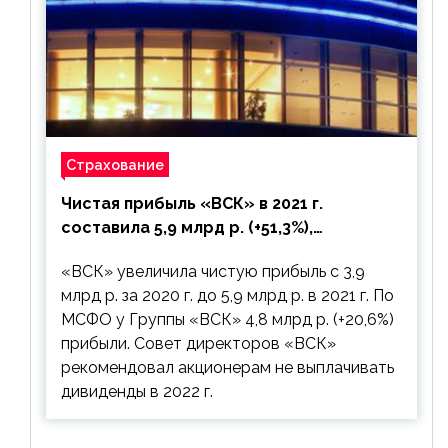
Страхование
Чистая прибыль «ВСК» в 2021 г.
составила 5,9 млрд р. (+51,3%),
дивиденды рекомендовано не
«ВСК» увеличила чистую прибыль с 3,9
выплачивать
млрд р. за 2020 г. до 5,9 млрд р. в 2021 г. По
МСФО у Группы «ВСК» 4,8 млрд р. (+20,6%)
прибыли. Совет директоров «ВСК»
рекомендовал акционерам не выплачивать
дивиденды в 2022 г.