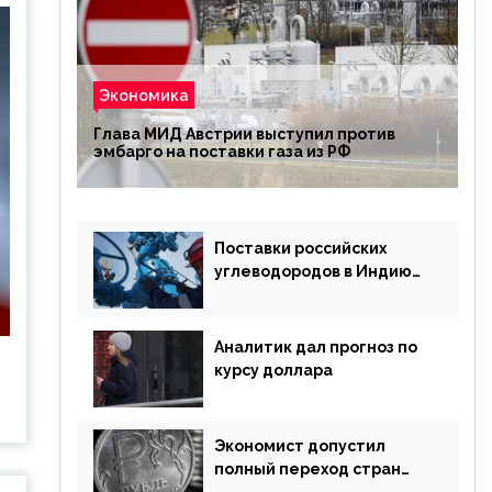
Экономика
Глава МИД Австрии выступил против
эмбарго на поставки газа из РФ
Поставки российских
углеводородов в Индию
могут увеличиться
Аналитик дал прогноз по
курсу доллара
Экономист допустил
полный переход стран