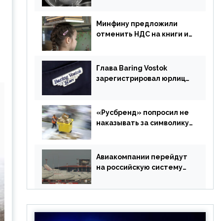
ЕАЭС на российский рубль
в торговле
Минфину предложили
отменить НДС на книги и
учебники
Глава Baring Vostok
зарегистрировал юрлицо
в РФ без участия
Британии
«Русбренд» попросил не
наказывать за символику
Meta
Авиакомпании перейдут
на российскую систему
бронирования