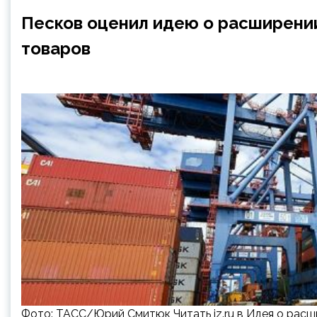
Песков оценил идею о расширении
товаров
Фото: ТАСС/Юрий Смитюк Читать iz.ru в Идея о расш