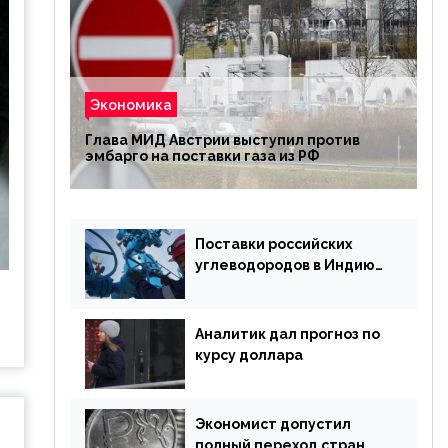
Экономика
Глава МИД Австрии выступил против
эмбарго на поставки газа из РФ
Поставки российских
углеводородов в Индию
могут увеличиться
Аналитик дал прогноз по
курсу доллара
Экономист допустил
полный переход стран