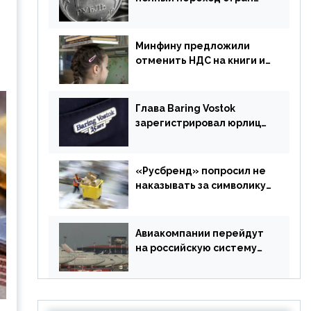
ЕАЭС на российский рубль
в торговле
Минфину предложили
отменить НДС на книги и
учебники
Глава Baring Vostok
зарегистрировал юрлицо
в РФ без участия
Британии
«Русбренд» попросил не
наказывать за символику
Meta
Авиакомпании перейдут
на российскую систему
бронирования