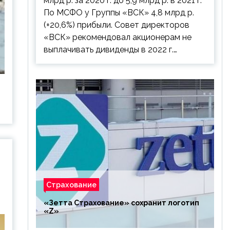
млрд р. за 2020 г. до 5,9 млрд р. в 2021 г.
По МСФО у Группы «ВСК» 4,8 млрд р.
(+20,6%) прибыли. Совет директоров
«ВСК» рекомендовал акционерам не
выплачивать дивиденды в 2022 г.…
Страхование
«Зетта Страхование» сохранит логотип
«Z»