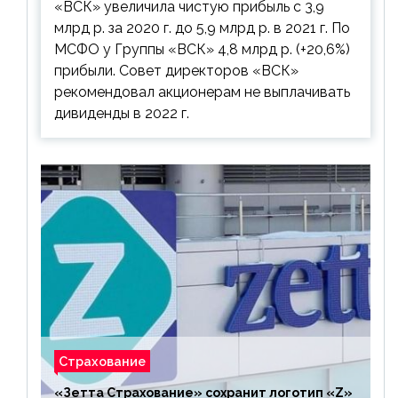
«ВСК» увеличила чистую прибыль с 3,9
выплачивать
млрд р. за 2020 г. до 5,9 млрд р. в 2021 г. По
МСФО у Группы «ВСК» 4,8 млрд р. (+20,6%)
прибыли. Совет директоров «ВСК»
рекомендовал акционерам не выплачивать
дивиденды в 2022 г.
Страхование
«Зетта Страхование» сохранит логотип «Z»