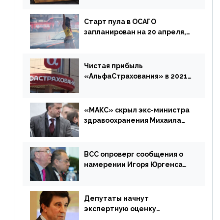
Старт пула в ОСАГО
запланирован на 20 апреля,
«Е-Гарант» ещё некоторое
время будет его
дублировать [дополнено]
Чистая прибыль
«АльфаСтрахования» в 2021
г. составила 6,8 млрд р. (-38%)
«МАКС» скрыл экс-министра
здравоохранения Михаила
Зурабова
ВСС опроверг сообщения о
намерении Игоря Юргенса
покинуть Россию
Депутаты начнут
экспертную оценку
предложений ЦБ