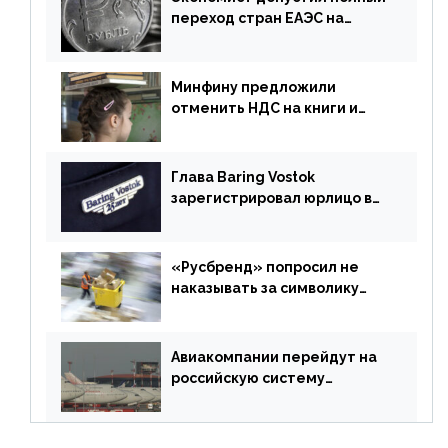
переход стран ЕАЭС на
российский рубль в торговле
Минфину предложили
отменить НДС на книги и
учебники
Глава Baring Vostok
зарегистрировал юрлицо в
РФ без участия Британии
«Русбренд» попросил не
наказывать за символику
Meta
Авиакомпании перейдут на
российскую систему
бронирования