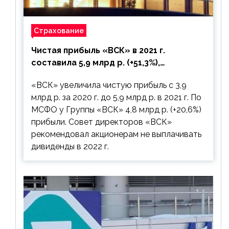
Страхование
Чистая прибыль «ВСК» в 2021 г.
составила 5,9 млрд р. (+51,3%),
дивиденды рекомендовано не
«ВСК» увеличила чистую прибыль с 3,9
выплачивать
млрд р. за 2020 г. до 5,9 млрд р. в 2021 г. По
МСФО у Группы «ВСК» 4,8 млрд р. (+20,6%)
прибыли. Совет директоров «ВСК»
рекомендовал акционерам не выплачивать
дивиденды в 2022 г.