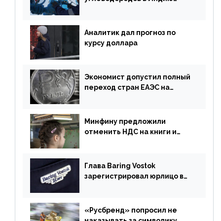
могут увеличиться
Аналитик дал прогноз по
курсу доллара
Экономист допустил полный
переход стран ЕАЭС на
российский рубль в торговле
Минфину предложили
отменить НДС на книги и
учебники
Глава Baring Vostok
зарегистрировал юрлицо в
РФ без участия Британии
«Русбренд» попросил не
наказывать за символику