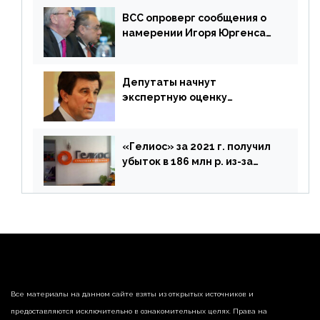
ВСС опроверг сообщения о
намерении Игоря Юргенса
покинуть Россию
Депутаты начнут
экспертную оценку
предложений ЦБ
«Гелиос» за 2021 г. получил
убыток в 186 млн р. из-за
списания «дебиторки» и
реализации недвижимости
Все материалы на данном сайте взяты из открытых источников и
предоставляются исключительно в ознакомительных целях. Права на