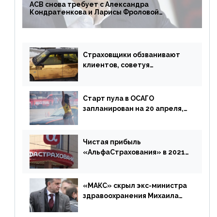
АСВ снова требует с Александра
Кондратенкова и Ларисы Фроловой
возмещения убытков на 1,5 млрд р.
Страховщики обзванивают
клиентов, советуя
доплатить за каско
Старт пула в ОСАГО
запланирован на 20 апреля,
«Е-Гарант» ещё некоторое
время будет его
дублировать [дополнено]
Чистая прибыль
«АльфаСтрахования» в 2021
г. составила 6,8 млрд р. (-38%)
«МАКС» скрыл экс-министра
здравоохранения Михаила
Зурабова