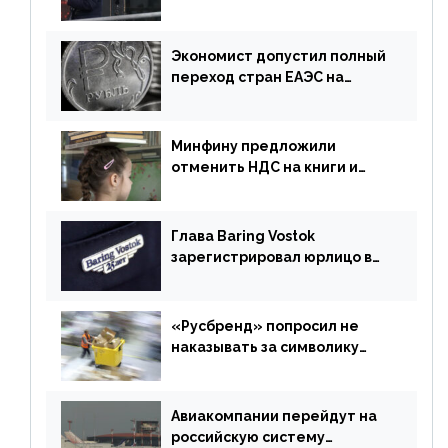
Экономист допустил полный
переход стран ЕАЭС на
российский рубль в торговле
Минфину предложили
отменить НДС на книги и
учебники
Глава Baring Vostok
зарегистрировал юрлицо в
РФ без участия Британии
«Русбренд» попросил не
наказывать за символику
Meta
Авиакомпании перейдут на
российскую систему