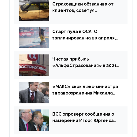
Страховщики обзванивают
клиентов, советуя
доплатить за каско
Старт пула в ОСАГО
запланирован на 20 апреля,
«Е-Гарант» ещё некоторое
время будет его
дублировать [дополнено]
Чистая прибыль
«АльфаСтрахования» в 2021
г. составила 6,8 млрд р. (-38%)
«МАКС» скрыл экс-министра
здравоохранения Михаила
Зурабова
ВСС опроверг сообщения о
намерении Игоря Юргенса
покинуть Россию