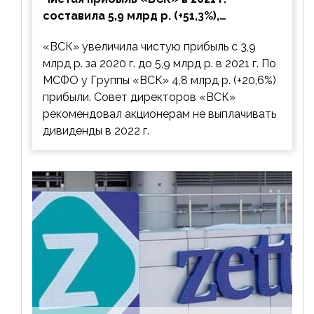
составила 5,9 млрд р. (+51,3%),
дивиденды рекомендовано не
«ВСК» увеличила чистую прибыль с 3,9
выплачивать
млрд р. за 2020 г. до 5,9 млрд р. в 2021 г. По
МСФО у Группы «ВСК» 4,8 млрд р. (+20,6%)
прибыли. Совет директоров «ВСК»
рекомендовал акционерам не выплачивать
дивиденды в 2022 г.