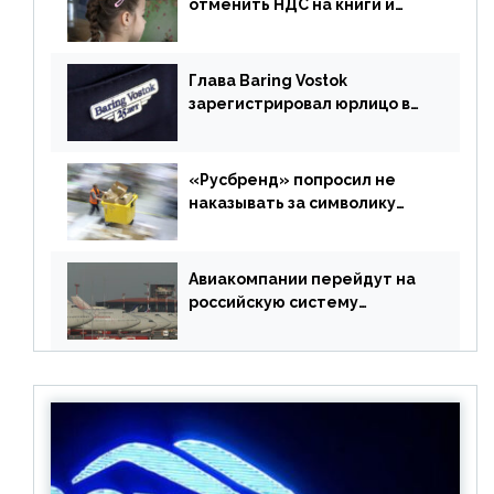
отменить НДС на книги и
учебники
Глава Baring Vostok
зарегистрировал юрлицо в
РФ без участия Британии
«Русбренд» попросил не
наказывать за символику
Meta
Авиакомпании перейдут на
российскую систему
бронирования