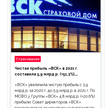
Страхование
Чистая прибыль «ВСК» в 2021 г.
составила 5,9 млрд р. (+51,3%),
дивиденды рекомендовано не
«ВСК» увеличила чистую прибыль с 3,9
выплачивать
млрд р. за 2020 г. до 5,9 млрд р. в 2021 г. По
МСФО у Группы «ВСК» 4,8 млрд р. (+20,6%)
прибыли. Совет директоров «ВСК»
рекомендовал акционерам не выплачивать