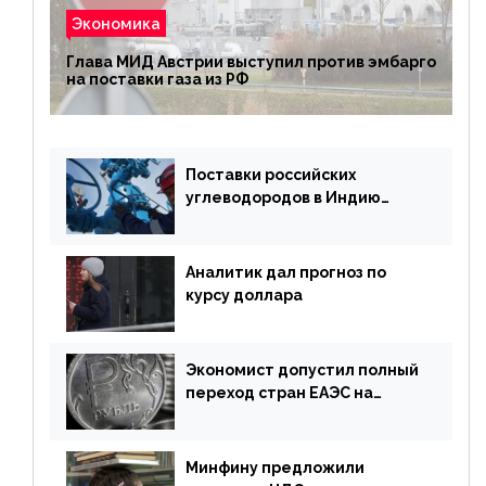
Экономика
Глава МИД Австрии выступил против эмбарго
на поставки газа из РФ
Поставки российских
углеводородов в Индию
могут увеличиться
Аналитик дал прогноз по
курсу доллара
Экономист допустил полный
переход стран ЕАЭС на
российский рубль в торговле
Минфину предложили