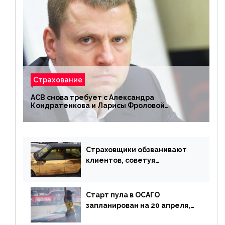
Страхование
АСВ снова требует с Александра
Кондратенкова и Ларисы Фроловой
возмещения убытков на 1,5 млрд р.
Страховщики обзванивают
клиентов, советуя
доплатить за каско
Старт пула в ОСАГО
запланирован на 20 апреля,
«Е-Гарант» ещё некоторое