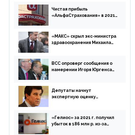
время будет его
дублировать [дополнено]
Чистая прибыль
«АльфаСтрахования» в 2021
г. составила 6,8 млрд р. (-38%)
«МАКС» скрыл экс-министра
здравоохранения Михаила
Зурабова
ВСС опроверг сообщения о
намерении Игоря Юргенса
покинуть Россию
Депутаты начнут
экспертную оценку
предложений ЦБ
«Гелиос» за 2021 г. получил
убыток в 186 млн р. из-за
списания «дебиторки» и