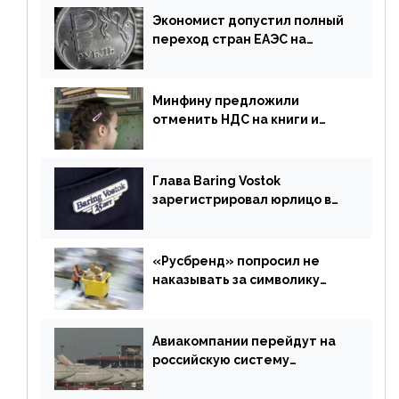
Экономист допустил полный
переход стран ЕАЭС на
российский рубль в торговле
Минфину предложили
отменить НДС на книги и
учебники
Глава Baring Vostok
зарегистрировал юрлицо в
РФ без участия Британии
«Русбренд» попросил не
наказывать за символику
Meta
Авиакомпании перейдут на
российскую систему
бронирования