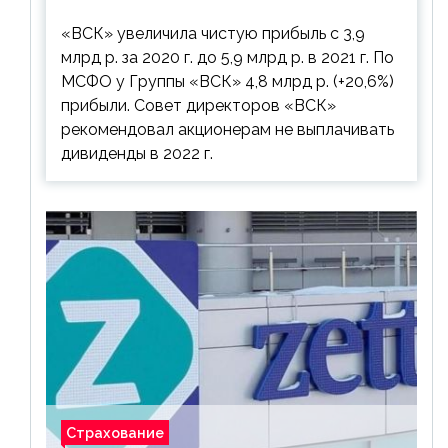
дивиденды рекомендовано не
«ВСК» увеличила чистую прибыль с 3,9
выплачивать
млрд р. за 2020 г. до 5,9 млрд р. в 2021 г. По
МСФО у Группы «ВСК» 4,8 млрд р. (+20,6%)
прибыли. Совет директоров «ВСК»
рекомендовал акционерам не выплачивать
дивиденды в 2022 г.
Страхование