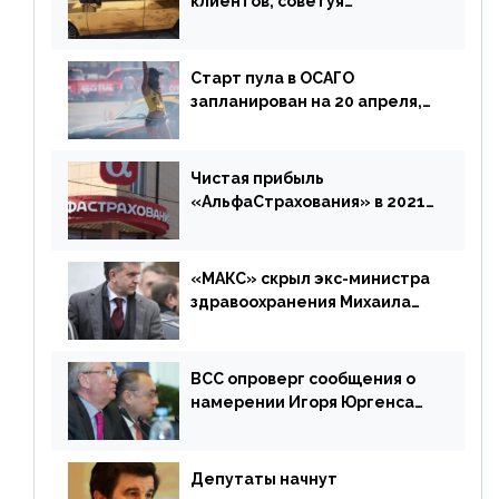
клиентов, советуя
доплатить за каско
Старт пула в ОСАГО
запланирован на 20 апреля,
«Е-Гарант» ещё некоторое
время будет его
дублировать [дополнено]
Чистая прибыль
«АльфаСтрахования» в 2021
г. составила 6,8 млрд р. (-38%)
«МАКС» скрыл экс-министра
здравоохранения Михаила
Зурабова
ВСС опроверг сообщения о
намерении Игоря Юргенса
покинуть Россию
Депутаты начнут