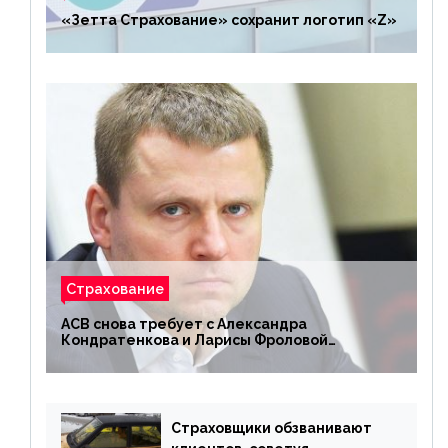
«Зетта Страхование» сохранит логотип «Z»
Страхование
АСВ снова требует с Александра
Кондратенкова и Ларисы Фроловой
возмещения убытков на 1,5 млрд р.
Страховщики обзванивают