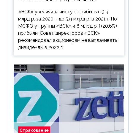
дивиденды рекомендовано не
«ВСК» увеличила чистую прибыль с 3,9
выплачивать
млрд р. за 2020 г. до 5,9 млрд р. в 2021 г. По
МСФО у Группы «ВСК» 4,8 млрд р. (+20,6%)
прибыли. Совет директоров «ВСК»
рекомендовал акционерам не выплачивать
дивиденды в 2022 г.
Страхование