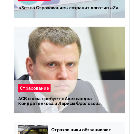
«Зетта Страхование» сохранит логотип «Z»
Страхование
АСВ снова требует с Александра
Кондратенкова и Ларисы Фроловой
возмещения убытков на 1,5 млрд р.
Страховщики обзванивают