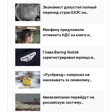
Экономист допустил полный
переход стран ЕАЭС на
российский рубль в торговле
Минфину предложили
отменить НДС на книги и
учебники
Глава Baring Vostok
зарегистрировал юрлицо в
РФ без участия Британии
«Русбренд» попросил не
наказывать за символику
Meta
Авиакомпании перейдут на
российскую систему
бронирования