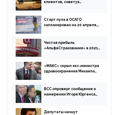
клиентов, советуя
доплатить за каско
Старт пула в ОСАГО
запланирован на 20 апреля,
«Е-Гарант» ещё некоторое
время будет его
дублировать [дополнено]
Чистая прибыль
«АльфаСтрахования» в 2021
г. составила 6,8 млрд р. (-38%)
«МАКС» скрыл экс-министра
здравоохранения Михаила
Зурабова
ВСС опроверг сообщения о
намерении Игоря Юргенса
покинуть Россию
Депутаты начнут