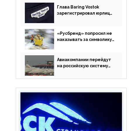
Глава Baring Vostok
зарегистрировал юрлицо
в РФ без участия
Британии
«Русбренд» попросил не
наказывать за символику
Meta
Авиакомпании перейдут
на российскую систему
бронирования