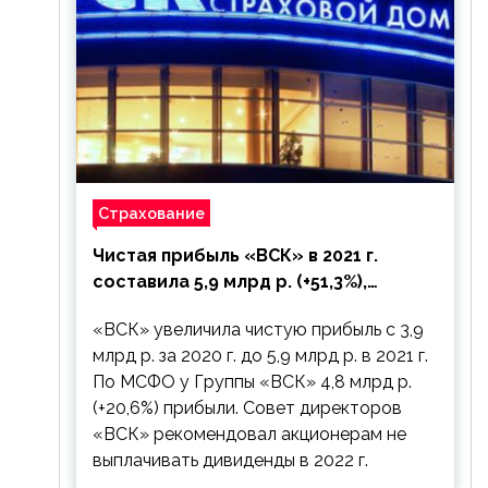
Страхование
Чистая прибыль «ВСК» в 2021 г.
составила 5,9 млрд р. (+51,3%),
дивиденды рекомендовано не
«ВСК» увеличила чистую прибыль с 3,9
выплачивать
млрд р. за 2020 г. до 5,9 млрд р. в 2021 г.
По МСФО у Группы «ВСК» 4,8 млрд р.
(+20,6%) прибыли. Совет директоров
«ВСК» рекомендовал акционерам не
выплачивать дивиденды в 2022 г.