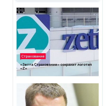
Страхование
«Зетта Страхование» сохранит логотип
«Z»