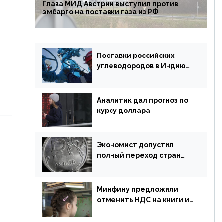
Глава МИД Австрии выступил против
эмбарго на поставки газа из РФ
Поставки российских
углеводородов в Индию
могут увеличиться
Аналитик дал прогноз по
курсу доллара
Экономист допустил
полный переход стран
ЕАЭС на российский рубль
в торговле
Минфину предложили
отменить НДС на книги и
учебники