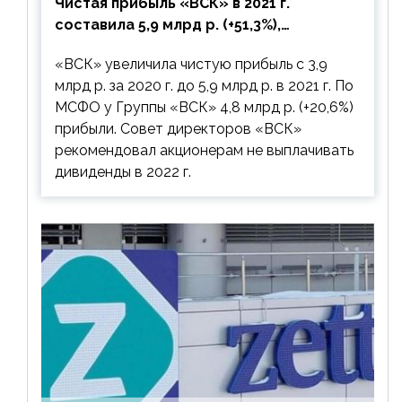
Чистая прибыль «ВСК» в 2021 г.
составила 5,9 млрд р. (+51,3%),
дивиденды рекомендовано не
«ВСК» увеличила чистую прибыль с 3,9
выплачивать
млрд р. за 2020 г. до 5,9 млрд р. в 2021 г. По
МСФО у Группы «ВСК» 4,8 млрд р. (+20,6%)
прибыли. Совет директоров «ВСК»
рекомендовал акционерам не выплачивать
дивиденды в 2022 г.