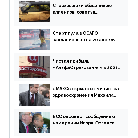
Страховщики обзванивают
клиентов, советуя
доплатить за каско
Старт пула в ОСАГО
запланирован на 20 апреля,
«Е-Гарант» ещё некоторое
время будет его
дублировать [дополнено]
Чистая прибыль
«АльфаСтрахования» в 2021
г. составила 6,8 млрд р. (-38%)
«МАКС» скрыл экс-министра
здравоохранения Михаила
Зурабова
ВСС опроверг сообщения о
намерении Игоря Юргенса
покинуть Россию