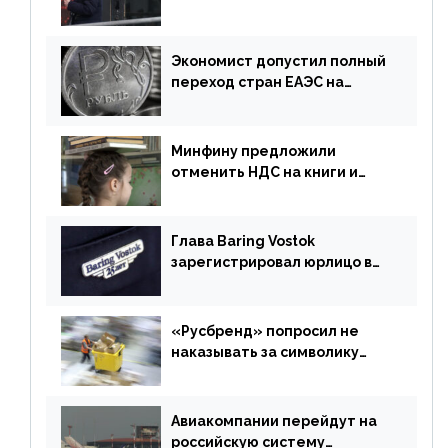
Экономист допустил полный
переход стран ЕАЭС на
российский рубль в торговле
Минфину предложили
отменить НДС на книги и
учебники
Глава Baring Vostok
зарегистрировал юрлицо в
РФ без участия Британии
«Русбренд» попросил не
наказывать за символику
Meta
Авиакомпании перейдут на
российскую систему