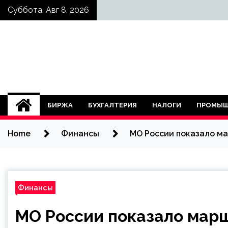
Skip
Суббота, Авг 8, 2026
to
content
БИРЖА
БУХГАЛТЕРИЯ
НАЛОГИ
ПРОМЫШ
Home
Финансы
МО России показало м
Финансы
МО России показало мар