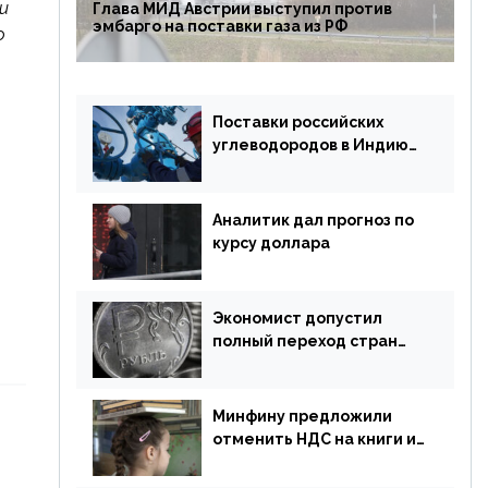
и
Глава МИД Австрии выступил против
эмбарго на поставки газа из РФ
о
Поставки российских
углеводородов в Индию
могут увеличиться
Аналитик дал прогноз по
курсу доллара
Экономист допустил
полный переход стран
ЕАЭС на российский рубль
в торговле
Минфину предложили
отменить НДС на книги и
учебники