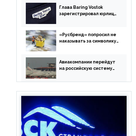
Глава Baring Vostok
зарегистрировал юрлицо
в РФ без участия
Британии
«Русбренд» попросил не
наказывать за символику
Meta
Авиакомпании перейдут
на российскую систему
бронирования