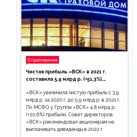
Страхование
Чистая прибыль «ВСК» в 2021 г.
составила 5,9 млрд р. (+51,3%),
дивиденды рекомендовано не
«ВСК» увеличила чистую прибыль с 3,9
выплачивать
млрд р. за 2020 г. до 5,9 млрд р. в 2021 г.
По МСФО у Группы «ВСК» 4,8 млрд р.
(+20,6%) прибыли. Совет директоров
«ВСК» рекомендовал акционерам не
выплачивать дивиденды в 2022 г.