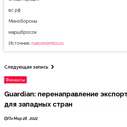
вс рф
Минобороны
маршбросок
Источник:
rueconomics.ru
Следующая запись
Финансы
Guardian: перенаправление экспор
для западных стран
Пн Мар 28 , 2022