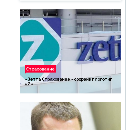
Страхование
«Зетта Страхование» сохранит логотип
«Z»