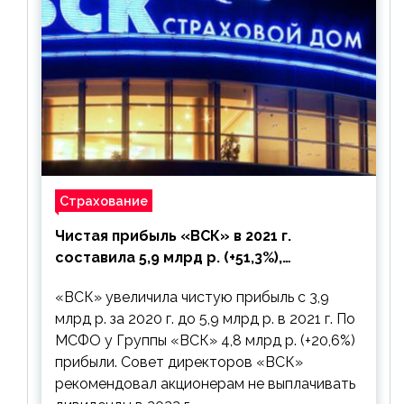
Страхование
Чистая прибыль «ВСК» в 2021 г.
составила 5,9 млрд р. (+51,3%),
дивиденды рекомендовано не
«ВСК» увеличила чистую прибыль с 3,9
выплачивать
млрд р. за 2020 г. до 5,9 млрд р. в 2021 г. По
МСФО у Группы «ВСК» 4,8 млрд р. (+20,6%)
прибыли. Совет директоров «ВСК»
рекомендовал акционерам не выплачивать