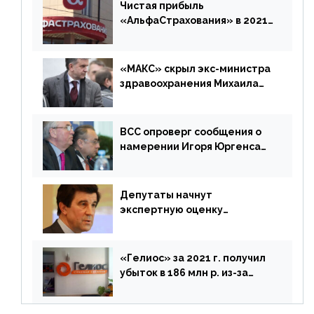
дублировать [дополнено]
Чистая прибыль
«АльфаСтрахования» в 2021
г. составила 6,8 млрд р. (-38%)
«МАКС» скрыл экс-министра
здравоохранения Михаила
Зурабова
ВСС опроверг сообщения о
намерении Игоря Юргенса
покинуть Россию
Депутаты начнут
экспертную оценку
предложений ЦБ
«Гелиос» за 2021 г. получил
убыток в 186 млн р. из-за
списания «дебиторки» и
реализации недвижимости