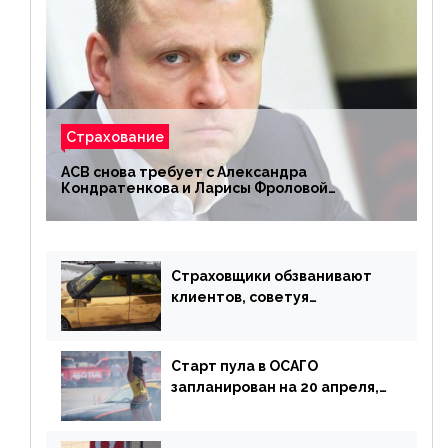
Страхование
АСВ снова требует с Александра
Кондратенкова и Ларисы Фроловой
возмещения убытков на 1,5 млрд р.
Страховщики обзванивают
клиентов, советуя
доплатить за каско
Старт пула в ОСАГО
запланирован на 20 апреля,
«Е-Гарант» ещё некоторое
время будет его