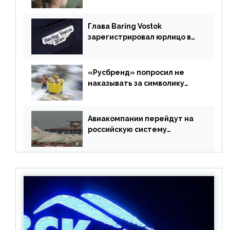
учебники
Глава Baring Vostok
зарегистрировал юрлицо в
РФ без участия Британии
«Русбренд» попросил не
наказывать за символику
Meta
Авиакомпании перейдут на
российскую систему
бронирования