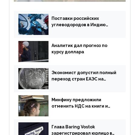
Поставки российских
углеводородов в Индию
могут увеличиться
Аналитик дал прогноз по
курсу доллара
Экономист допустил полный
переход стран ЕАЭС на
российский рубль в торговле
Минфину предложили
отменить НДС на книги и
учебники
Глава Baring Vostok
зарегистрировал юрлицо в