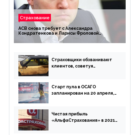
Страхование
АСВ снова требует с Александра
Кондратенкова и Ларисы Фроловой
возмещения убытков на 1,5 млрд р.
Страховщики обзванивают
клиентов, советуя
доплатить за каско
Старт пула в ОСАГО
запланирован на 20 апреля,
«Е-Гарант» ещё некоторое
время будет его
дублировать [дополнено]
Чистая прибыль
«АльфаСтрахования» в 2021
г. составила 6,8 млрд р. (-38%)