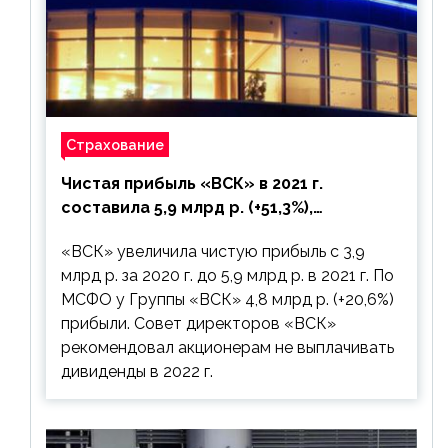
Страхование
Чистая прибыль «ВСК» в 2021 г.
составила 5,9 млрд р. (+51,3%),
дивиденды рекомендовано не
«ВСК» увеличила чистую прибыль с 3,9
выплачивать
млрд р. за 2020 г. до 5,9 млрд р. в 2021 г. По
МСФО у Группы «ВСК» 4,8 млрд р. (+20,6%)
прибыли. Совет директоров «ВСК»
рекомендовал акционерам не выплачивать
дивиденды в 2022 г.