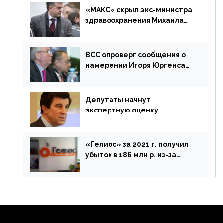
«МАКС» скрыл экс-министра
здравоохранения Михаила
Зурабова
ВСС опроверг сообщения о
намерении Игоря Юргенса
покинуть Россию
Депутаты начнут
экспертную оценку
предложений ЦБ
«Гелиос» за 2021 г. получил
убыток в 186 млн р. из-за
списания «дебиторки» и
реализации недвижимости