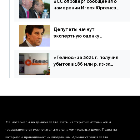
ВСС опроверг сообщения о
намерении Игоря Юргенса
покинуть Россию
Депутаты начнут
экспертную оценку
предложений ЦБ
«Гелиос» за 2021 г. получил
убыток в 186 млн р. из-за
списания «дебиторки» и
реализации недвижимости
Все материалы на данном сайте взяты из открытых источников и
предоставляются исключительно в ознакомительных целях. Права на
материалы принадлежат их владельцам. Администрация сайта