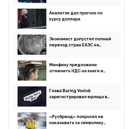
Аналитик дал прогноз по
курсу доллара
Экономист допустил полный
переход стран ЕАЭС на
российский рубль в торговле
Минфину предложили
отменить НДС на книги и
учебники
Глава Baring Vostok
зарегистрировал юрлицо в
РФ без участия Британии
«Русбренд» попросил не
наказывать за символику
Meta