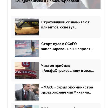
Кондратенкова и Ларисы Фроловой
возмещения убытков на 1,5 млрд р.
Страховщики обзванивают
клиентов, советуя
доплатить за каско
Старт пула в ОСАГО
запланирован на 20 апреля,
«Е-Гарант» ещё некоторое
время будет его
дублировать [дополнено]
Чистая прибыль
«АльфаСтрахования» в 2021
г. составила 6,8 млрд р. (-38%)
«МАКС» скрыл экс-министра
здравоохранения Михаила
Зурабова