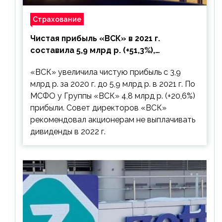
Страхование
Чистая прибыль «ВСК» в 2021 г.
составила 5,9 млрд р. (+51,3%),
дивиденды рекомендовано не
«ВСК» увеличила чистую прибыль с 3,9
выплачивать
млрд р. за 2020 г. до 5,9 млрд р. в 2021 г. По
МСФО у Группы «ВСК» 4,8 млрд р. (+20,6%)
прибыли. Совет директоров «ВСК»
рекомендовал акционерам не выплачивать
дивиденды в 2022 г.