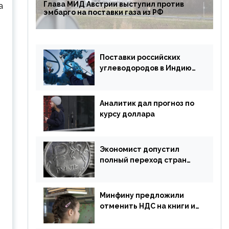
Глава МИД Австрии выступил против
а
эмбарго на поставки газа из РФ
Поставки российских
углеводородов в Индию
могут увеличиться
Аналитик дал прогноз по
курсу доллара
Экономист допустил
полный переход стран
ЕАЭС на российский рубль
в торговле
Минфину предложили
отменить НДС на книги и
учебники