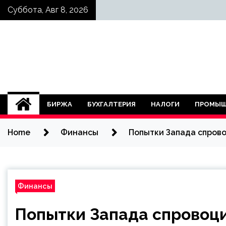
Skip
Суббота, Авг 8, 2026
to
content
БИРЖА
БУХГАЛТЕРИЯ
НАЛОГИ
ПРОМЫШ
Home
Финансы
Попытки Запада спров
Финансы
Попытки Запада спровоц