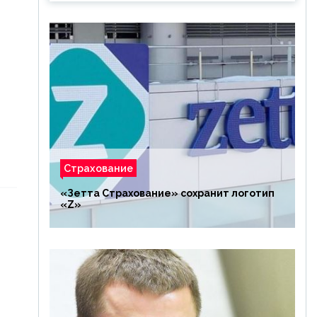
Страхование
«Зетта Страхование» сохранит логотип
«Z»