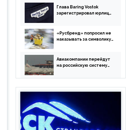
Глава Baring Vostok
зарегистрировал юрлицо
в РФ без участия
Британии
«Русбренд» попросил не
наказывать за символику
Meta
Авиакомпании перейдут
на российскую систему
бронирования