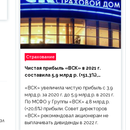
Страхование
Чистая прибыль «ВСК» в 2021 г.
составила 5,9 млрд р. (+51,3%),
дивиденды рекомендовано не
«ВСК» увеличила чистую прибыль с 3,9
выплачивать
млрд р. за 2020 г. до 5,9 млрд р. в 2021 г.
По МСФО у Группы «ВСК» 4,8 млрд р.
(+20,6%) прибыли. Совет директоров
«ВСК» рекомендовал акционерам не
ал
выплачивать дивиденды в 2022 г.