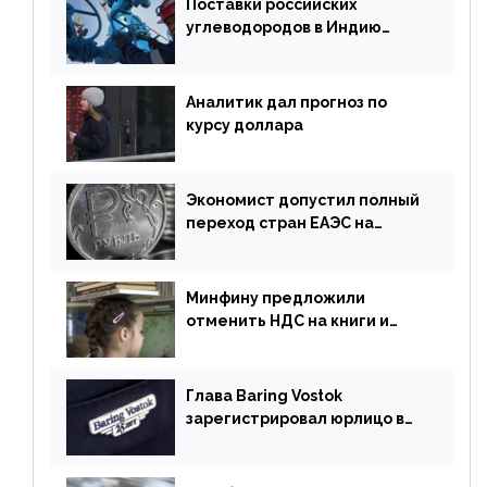
Поставки российских
углеводородов в Индию
могут увеличиться
Аналитик дал прогноз по
курсу доллара
Экономист допустил полный
переход стран ЕАЭС на
российский рубль в торговле
Минфину предложили
отменить НДС на книги и
учебники
Глава Baring Vostok
зарегистрировал юрлицо в
РФ без участия Британии