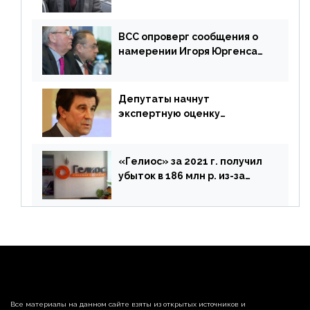
Зурабова
ВСС опроверг сообщения о
намерении Игоря Юргенса
покинуть Россию
Депутаты начнут
экспертную оценку
предложений ЦБ
«Гелиос» за 2021 г. получил
убыток в 186 млн р. из-за
списания «дебиторки» и
реализации недвижимости
Все материалы на данном сайте взяты из открытых источников и