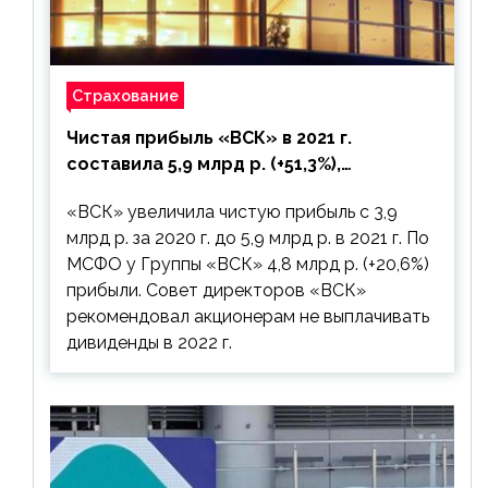
Страхование
Чистая прибыль «ВСК» в 2021 г.
составила 5,9 млрд р. (+51,3%),
дивиденды рекомендовано не
«ВСК» увеличила чистую прибыль с 3,9
выплачивать
млрд р. за 2020 г. до 5,9 млрд р. в 2021 г. По
МСФО у Группы «ВСК» 4,8 млрд р. (+20,6%)
прибыли. Совет директоров «ВСК»
рекомендовал акционерам не выплачивать
дивиденды в 2022 г.