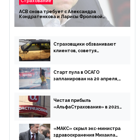
Страхование
АСВ снова требует с Александра
Кондратенкова и Ларисы Фроловой
возмещения убытков на 1,5 млрд р.
Страховщики обзванивают
клиентов, советуя
доплатить за каско
Старт пула в ОСАГО
запланирован на 20 апреля,
«Е-Гарант» ещё некоторое
время будет его
дублировать [дополнено]
Чистая прибыль
«АльфаСтрахования» в 2021
г. составила 6,8 млрд р. (-38%)
«МАКС» скрыл экс-министра
здравоохранения Михаила