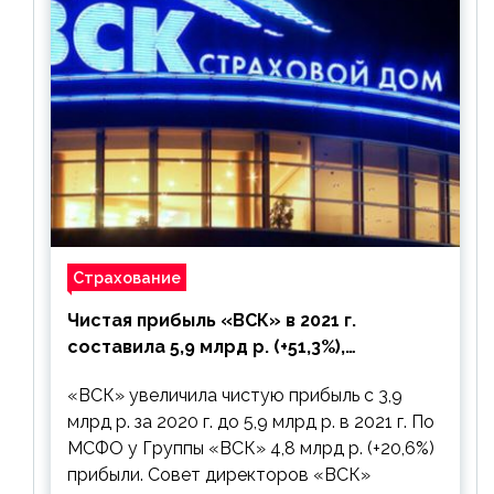
Страхование
Чистая прибыль «ВСК» в 2021 г.
составила 5,9 млрд р. (+51,3%),
дивиденды рекомендовано не
«ВСК» увеличила чистую прибыль с 3,9
выплачивать
млрд р. за 2020 г. до 5,9 млрд р. в 2021 г. По
МСФО у Группы «ВСК» 4,8 млрд р. (+20,6%)
прибыли. Совет директоров «ВСК»