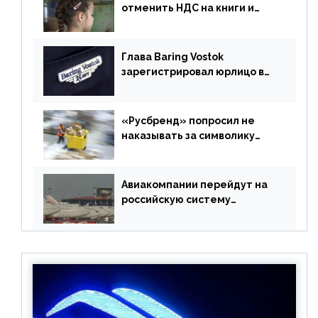
отменить НДС на книги и
учебники
Глава Baring Vostok
зарегистрировал юрлицо в
РФ без участия Британии
«Русбренд» попросил не
наказывать за символику
Meta
Авиакомпании перейдут на
российскую систему
бронирования