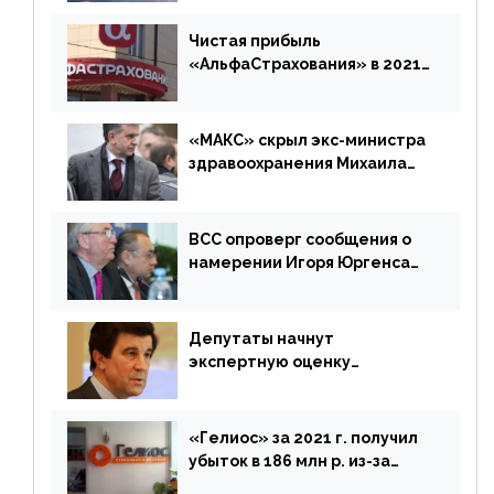
время будет его
дублировать [дополнено]
Чистая прибыль
«АльфаСтрахования» в 2021
г. составила 6,8 млрд р. (-38%)
«МАКС» скрыл экс-министра
здравоохранения Михаила
Зурабова
ВСС опроверг сообщения о
намерении Игоря Юргенса
покинуть Россию
Депутаты начнут
экспертную оценку
предложений ЦБ
«Гелиос» за 2021 г. получил
убыток в 186 млн р. из-за
списания «дебиторки» и