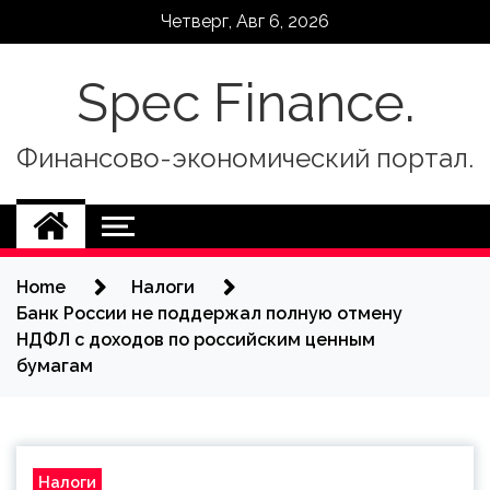
Skip
Четверг, Авг 6, 2026
to
content
Spec Finance.
Финансово-экономический портал.
Home
Налоги
Банк России не поддержал полную отмену
НДФЛ с доходов по российским ценным
бумагам
Налоги