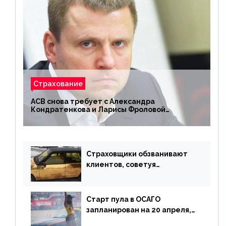
Страхование
АСВ снова требует с Александра
Кондратенкова и Ларисы Фроловой
возмещения убытков на 1,5 млрд р.
Страховщики обзванивают
клиентов, советуя
доплатить за каско
Старт пула в ОСАГО
запланирован на 20 апреля,
«Е-Гарант» ещё некоторое