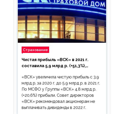
Страхование
Чистая прибыль «ВСК» в 2021 г.
составила 5,9 млрд р. (+51,3%),
дивиденды рекомендовано не
«ВСК» увеличила чистую прибыль с 3,9
выплачивать
млрд р. за 2020 г. до 5,9 млрд р. в 2021 г.
По МСФО у Группы «ВСК» 4,8 млрд р.
(+20,6%) прибыли. Совет директоров
«ВСК» рекомендовал акционерам не
выплачивать дивиденды в 2022 г.