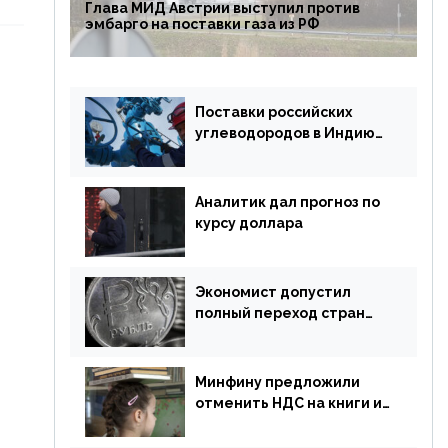
Глава МИД Австрии выступил против
эмбарго на поставки газа из РФ
Поставки российских
углеводородов в Индию
могут увеличиться
Аналитик дал прогноз по
курсу доллара
Экономист допустил
полный переход стран
ЕАЭС на российский рубль
в торговле
Минфину предложили
отменить НДС на книги и
учебники