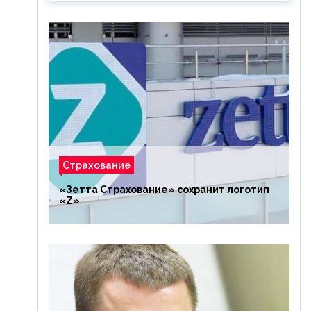
Страхование
«Зетта Страхование» сохранит логотип
«Z»