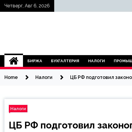
Skip
Четверг, Авг 6, 2026
to
content
БИРЖА
БУХГАЛТЕРИЯ
НАЛОГИ
ПРОМЫШ
Home
Налоги
ЦБ РФ подготовил законо
Налоги
ЦБ РФ подготовил законоп