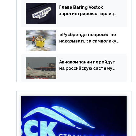
Глава Baring Vostok
зарегистрировал юрлицо
в РФ без участия
Британии
«Русбренд» попросил не
наказывать за символику
Meta
Авиакомпании перейдут
на российскую систему
бронирования