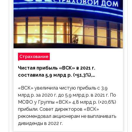
Страхование
Чистая прибыль «ВСК» в 2021 г.
составила 5,9 млрд р. (+51,3%),
дивиденды рекомендовано не
«ВСК» увеличила чистую прибыль с 3,9
выплачивать
млрд р. за 2020 г. до 5,9 млрд р. в 2021 г. По
МСФО у Группы «ВСК» 4,8 млрд р. (+20,6%)
прибыли. Совет директоров «ВСК»
рекомендовал акционерам не выплачивать
дивиденды в 2022 г.