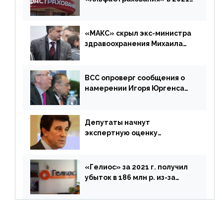
г. составила 6,8 млрд р. (-38%)
«МАКС» скрыл экс-министра
здравоохранения Михаила
Зурабова
ВСС опроверг сообщения о
намерении Игоря Юргенса
покинуть Россию
Депутаты начнут
экспертную оценку
предложений ЦБ
«Гелиос» за 2021 г. получил
убыток в 186 млн р. из-за
списания «дебиторки» и
реализации недвижимости