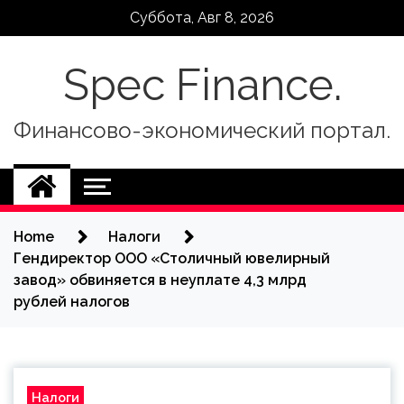
Skip
Суббота, Авг 8, 2026
to
content
Spec Finance.
Финансово-экономический портал.
Home
Налоги
Гендиректор ООО «Столичный ювелирный
завод» обвиняется в неуплате 4,3 млрд
рублей налогов
Налоги