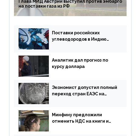
Глава МИД Австрии выступил против эмбарго
на поставки газа из РФ
Поставки российских
углеводородов в Индию
могут увеличиться
Аналитик дал прогноз по
курсу доллара
Экономист допустил полный
переход стран ЕАЭС на
российский рубль в торговле
Минфину предложили
отменить НДС на книги и
учебники