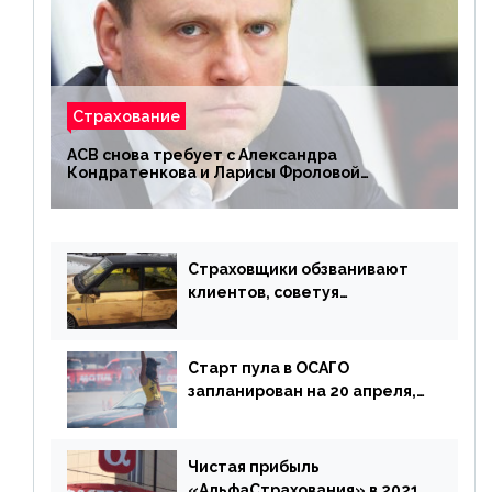
Страхование
АСВ снова требует с Александра
Кондратенкова и Ларисы Фроловой
возмещения убытков на 1,5 млрд р.
Страховщики обзванивают
клиентов, советуя
доплатить за каско
Старт пула в ОСАГО
запланирован на 20 апреля,
«Е-Гарант» ещё некоторое
время будет его
дублировать [дополнено]
Чистая прибыль
«АльфаСтрахования» в 2021