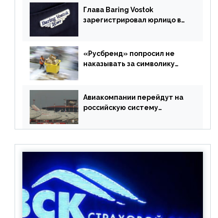
Глава Baring Vostok
зарегистрировал юрлицо в
РФ без участия Британии
«Русбренд» попросил не
наказывать за символику
Meta
Авиакомпании перейдут на
российскую систему
бронирования