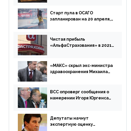
Старт пула в ОСАГО
запланирован на 20 апреля,
«Е-Гарант» ещё некоторое
время будет его
дублировать [дополнено]
Чистая прибыль
«АльфаСтрахования» в 2021
г. составила 6,8 млрд р. (-38%)
«МАКС» скрыл экс-министра
здравоохранения Михаила
Зурабова
ВСС опроверг сообщения о
намерении Игоря Юргенса
покинуть Россию
Депутаты начнут
экспертную оценку
предложений ЦБ