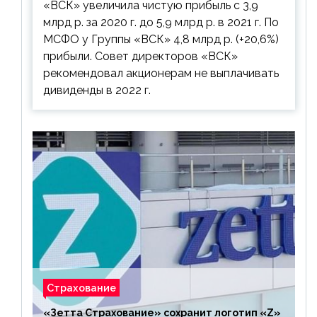
«ВСК» увеличила чистую прибыль с 3,9
выплачивать
млрд р. за 2020 г. до 5,9 млрд р. в 2021 г. По
МСФО у Группы «ВСК» 4,8 млрд р. (+20,6%)
прибыли. Совет директоров «ВСК»
рекомендовал акционерам не выплачивать
дивиденды в 2022 г.
Страхование
«Зетта Страхование» сохранит логотип «Z»