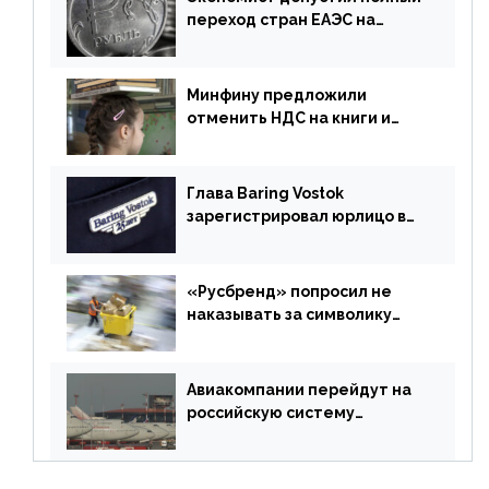
переход стран ЕАЭС на
российский рубль в торговле
Минфину предложили
отменить НДС на книги и
учебники
Глава Baring Vostok
зарегистрировал юрлицо в
РФ без участия Британии
«Русбренд» попросил не
наказывать за символику
Meta
Авиакомпании перейдут на
российскую систему
бронирования