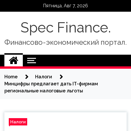
Skip
Пятница, Авг 7, 2026
to
content
Spec Finance.
Финансово-экономический портал.
Home
Налоги
Минцифры предлагает дать IT-фирмам
региональные налоговые льготы
Налоги