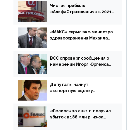
дублировать [дополнено]
Чистая прибыль
«АльфаСтрахования» в 2021
г. составила 6,8 млрд р. (-38%)
«МАКС» скрыл экс-министра
здравоохранения Михаила
Зурабова
ВСС опроверг сообщения о
намерении Игоря Юргенса
покинуть Россию
Депутаты начнут
экспертную оценку
предложений ЦБ
«Гелиос» за 2021 г. получил
убыток в 186 млн р. из-за
списания «дебиторки» и
реализации недвижимости