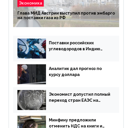
Экономика
Глава МИД Австрии выступил против эмбарго
на поставки газа из РФ
Поставки российских
углеводородов в Индию
могут увеличиться
Аналитик дал прогноз по
курсу доллара
Экономист допустил полный
переход стран ЕАЭС на
российский рубль в торговле
Минфину предложили
отменить НДС на книги и