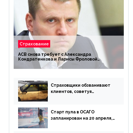
Страхование
АСВ снова требует с Александра
Кондратенкова и Ларисы Фроловой
возмещения убытков на 1,5 млрд р.
Страховщики обзванивают
клиентов, советуя
доплатить за каско
Старт пула в ОСАГО
запланирован на 20 апреля,
«Е-Гарант» ещё некоторое
время будет его