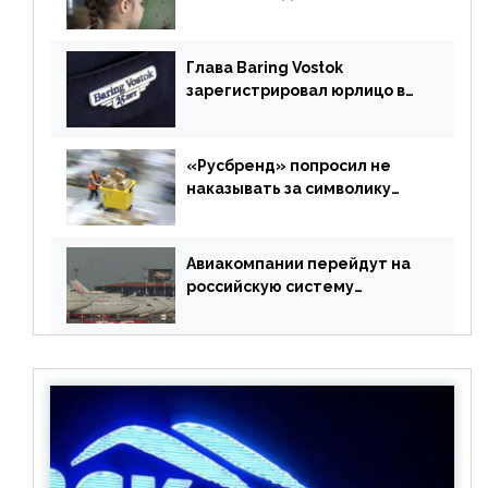
учебники
Глава Baring Vostok
зарегистрировал юрлицо в
РФ без участия Британии
«Русбренд» попросил не
наказывать за символику
Meta
Авиакомпании перейдут на
российскую систему
бронирования