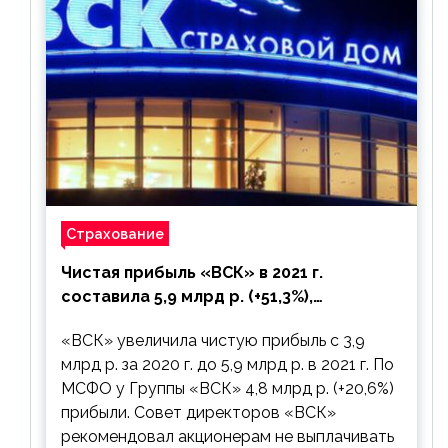
Страхование
Чистая прибыль «ВСК» в 2021 г.
составила 5,9 млрд р. (+51,3%),
дивиденды рекомендовано не
«ВСК» увеличила чистую прибыль с 3,9
выплачивать
млрд р. за 2020 г. до 5,9 млрд р. в 2021 г. По
МСФО у Группы «ВСК» 4,8 млрд р. (+20,6%)
прибыли. Совет директоров «ВСК»
рекомендовал акционерам не выплачивать