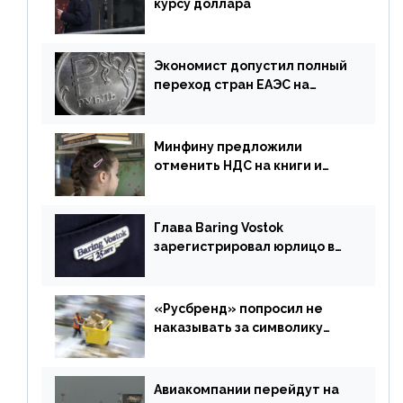
курсу доллара
Экономист допустил полный
переход стран ЕАЭС на
российский рубль в торговле
Минфину предложили
отменить НДС на книги и
учебники
Глава Baring Vostok
зарегистрировал юрлицо в
РФ без участия Британии
«Русбренд» попросил не
наказывать за символику
Meta
Авиакомпании перейдут на