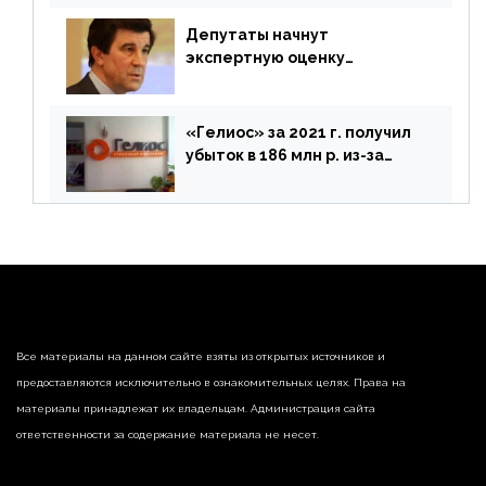
Депутаты начнут
экспертную оценку
предложений ЦБ
«Гелиос» за 2021 г. получил
убыток в 186 млн р. из-за
списания «дебиторки» и
реализации недвижимости
Все материалы на данном сайте взяты из открытых источников и
предоставляются исключительно в ознакомительных целях. Права на
материалы принадлежат их владельцам. Администрация сайта
ответственности за содержание материала не несет.