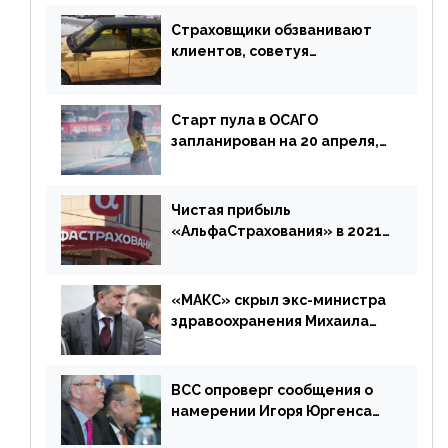
Страховщики обзванивают
клиентов, советуя
доплатить за каско
Старт пула в ОСАГО
запланирован на 20 апреля,
«Е-Гарант» ещё некоторое
время будет его
дублировать [дополнено]
Чистая прибыль
«АльфаСтрахования» в 2021
г. составила 6,8 млрд р. (-38%)
«МАКС» скрыл экс-министра
здравоохранения Михаила
Зурабова
ВСС опроверг сообщения о
намерении Игоря Юргенса
покинуть Россию