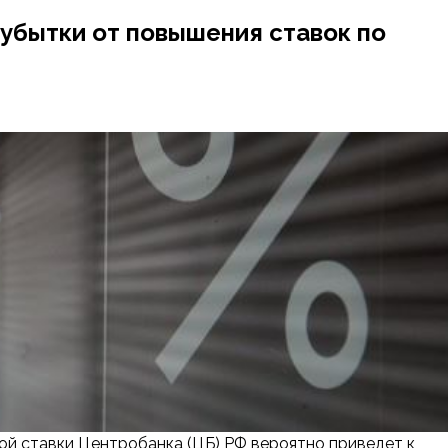
убытки от повышения ставок по
 ставки Центробанка (ЦБ) РФ вероятно приведет к