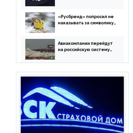
в РФ без участия
Британии
«Русбренд» попросил не
наказывать за символику
Meta
Авиакомпании перейдут
на российскую систему
бронирования