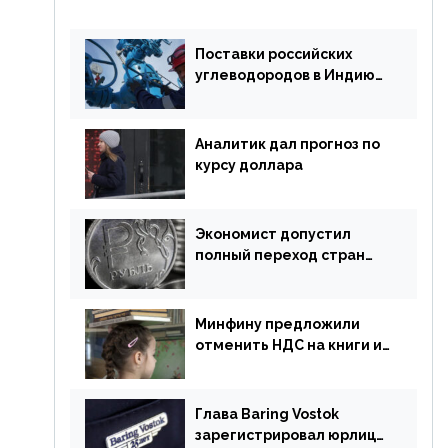
Поставки российских
углеводородов в Индию
могут увеличиться
Аналитик дал прогноз по
курсу доллара
Экономист допустил
полный переход стран
ЕАЭС на российский рубль
в торговле
Минфину предложили
отменить НДС на книги и
учебники
Глава Baring Vostok
зарегистрировал юрлицо