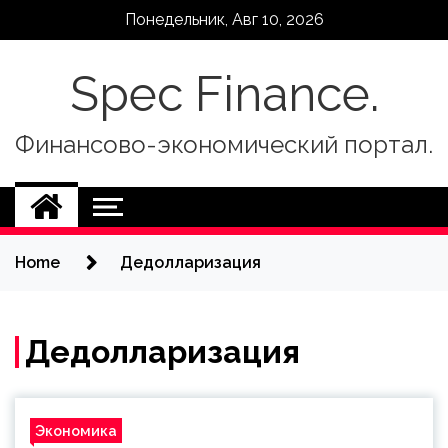
Skip
Понедельник, Авг 10, 2026
to
content
Spec Finance.
Финансово-экономический портал.
Home
Дедолларизация
Дедолларизация
Экономика