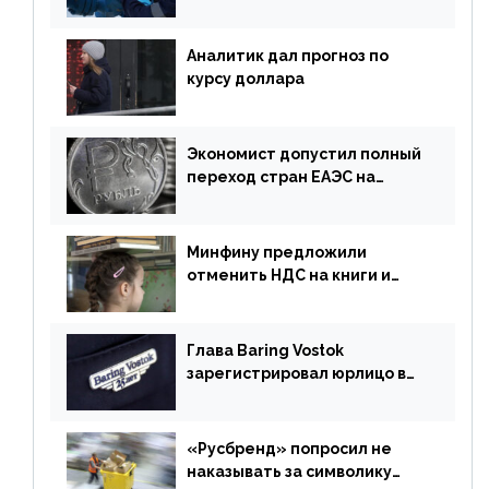
могут увеличиться
Аналитик дал прогноз по
курсу доллара
Экономист допустил полный
переход стран ЕАЭС на
российский рубль в торговле
Минфину предложили
отменить НДС на книги и
учебники
Глава Baring Vostok
зарегистрировал юрлицо в
РФ без участия Британии
«Русбренд» попросил не
наказывать за символику