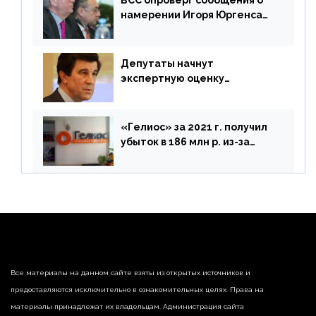
ВСС опроверг сообщения о
намерении Игоря Юргенса
покинуть Россию
Депутаты начнут
экспертную оценку
предложений ЦБ
«Гелиос» за 2021 г. получил
убыток в 186 млн р. из-за
списания «дебиторки» и
реализации недвижимости
Все материалы на данном сайте взяты из открытых источников и
предоставляются исключительно в ознакомительных целях. Права на
материалы принадлежат их владельцам. Администрация сайта