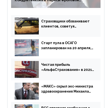
Кондратенкова и Ларисы Фроловой
возмещения убытков на 1,5 млрд р.
Страховщики обзванивают
клиентов, советуя
доплатить за каско
Старт пула в ОСАГО
запланирован на 20 апреля,
«Е-Гарант» ещё некоторое
время будет его
дублировать [дополнено]
Чистая прибыль
«АльфаСтрахования» в 2021
г. составила 6,8 млрд р. (-38%)
«МАКС» скрыл экс-министра
здравоохранения Михаила
Зурабова