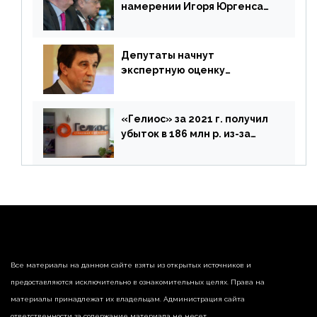
намерении Игоря Юргенса
покинуть Россию
Депутаты начнут
экспертную оценку
предложений ЦБ
«Гелиос» за 2021 г. получил
убыток в 186 млн р. из-за
списания «дебиторки» и
реализации недвижимости
Все материалы на данном сайте взяты из открытых источников и
предоставляются исключительно в ознакомительных целях. Права на
материалы принадлежат их владельцам. Администрация сайта
ответственности за содержание материала не несет.