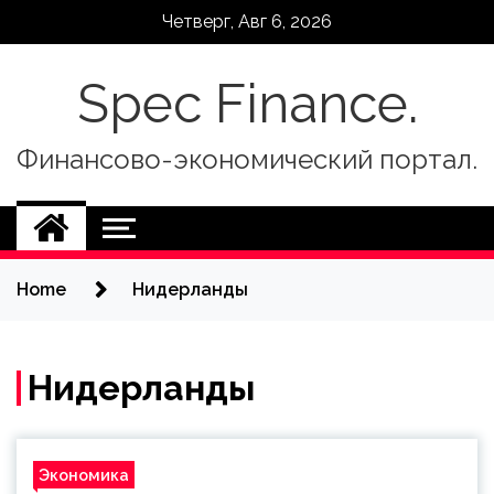
Skip
Четверг, Авг 6, 2026
to
content
Spec Finance.
Финансово-экономический портал.
Home
Нидерланды
Нидерланды
Экономика