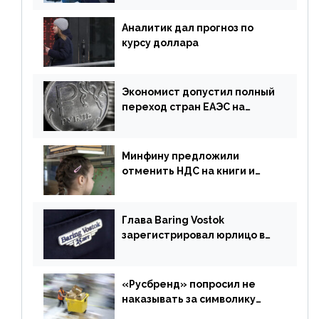
Аналитик дал прогноз по
курсу доллара
Экономист допустил полный
переход стран ЕАЭС на
российский рубль в торговле
Минфину предложили
отменить НДС на книги и
учебники
Глава Baring Vostok
зарегистрировал юрлицо в
РФ без участия Британии
«Русбренд» попросил не
наказывать за символику
Meta