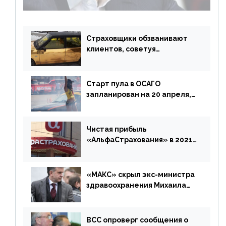
возмещения убытков на 1,5 млрд р.
Страховщики обзванивают
клиентов, советуя
доплатить за каско
Старт пула в ОСАГО
запланирован на 20 апреля,
«Е-Гарант» ещё некоторое
время будет его
дублировать [дополнено]
Чистая прибыль
«АльфаСтрахования» в 2021
г. составила 6,8 млрд р. (-38%)
«МАКС» скрыл экс-министра
здравоохранения Михаила
Зурабова
ВСС опроверг сообщения о