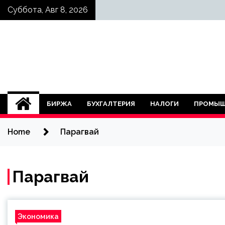
Skip
Суббота, Авг 8, 2026
to
content
БИРЖА
БУХГАЛТЕРИЯ
НАЛОГИ
ПРОМЫШ
Home
Парагвай
Парагвай
Экономика