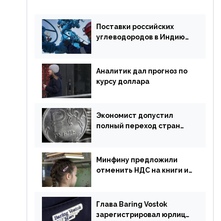
Поставки российских
углеводородов в Индию
могут увеличиться
Аналитик дал прогноз по
курсу доллара
Экономист допустил
полный переход стран
ЕАЭС на российский рубль
в торговле
Минфину предложили
отменить НДС на книги и
учебники
Глава Baring Vostok
зарегистрировал юрлицо