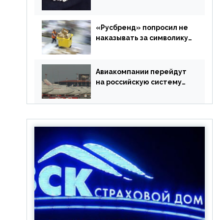
в РФ без участия
Британии
«Русбренд» попросил не
наказывать за символику
Meta
Авиакомпании перейдут
на российскую систему
бронирования