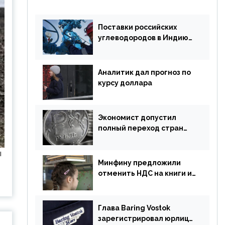
Поставки российских
углеводородов в Индию
могут увеличиться
Аналитик дал прогноз по
курсу доллара
Экономист допустил
полный переход стран
ЕАЭС на российский рубль
в торговле
ы
Минфину предложили
отменить НДС на книги и
учебники
Глава Baring Vostok
зарегистрировал юрлицо