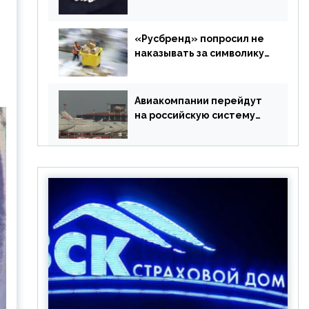
в РФ без участия
Британии
«Русбренд» попросил не
наказывать за символику
Meta
Авиакомпании перейдут
на российскую систему
бронирования