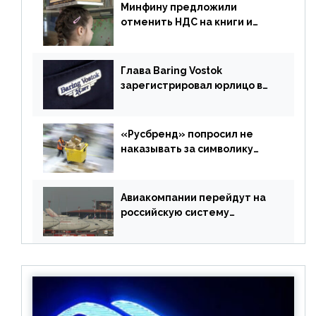
Минфину предложили
отменить НДС на книги и
учебники
Глава Baring Vostok
зарегистрировал юрлицо в
РФ без участия Британии
«Русбренд» попросил не
наказывать за символику
Meta
Авиакомпании перейдут на
российскую систему
бронирования