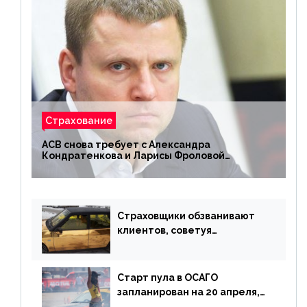
Страхование
АСВ снова требует с Александра
Кондратенкова и Ларисы Фроловой
возмещения убытков на 1,5 млрд р.
Страховщики обзванивают
клиентов, советуя
доплатить за каско
Старт пула в ОСАГО
запланирован на 20 апреля,
«Е-Гарант» ещё некоторое