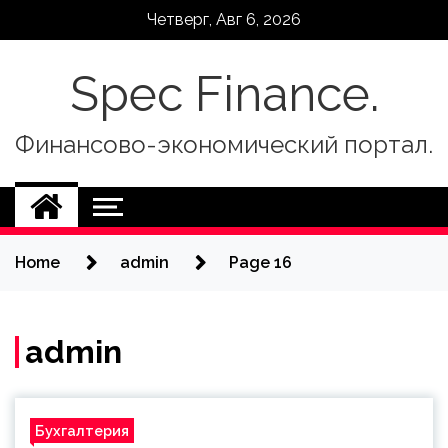
Skip
Четверг, Авг 6, 2026
to
content
Spec Finance.
Финансово-экономический портал.
Home
admin
Page 16
admin
Бухгалтерия