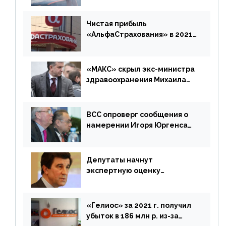
время будет его
дублировать [дополнено]
Чистая прибыль
«АльфаСтрахования» в 2021
г. составила 6,8 млрд р. (-38%)
«МАКС» скрыл экс-министра
здравоохранения Михаила
Зурабова
ВСС опроверг сообщения о
намерении Игоря Юргенса
покинуть Россию
Депутаты начнут
экспертную оценку
предложений ЦБ
«Гелиос» за 2021 г. получил
убыток в 186 млн р. из-за