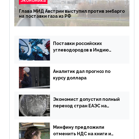
Экономика
Глава МИД Австрии выступил против эмбарго
на поставки газа из РФ
Поставки российских
углеводородов в Индию
могут увеличиться
Аналитик дал прогноз по
курсу доллара
Экономист допустил полный
переход стран ЕАЭС на
российский рубль в торговле
Минфину предложили
отменить НДС на книги и