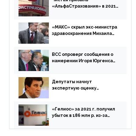
«АльфаСтрахования» в 2021
г. составила 6,8 млрд р. (-38%)
«МАКС» скрыл экс-министра
здравоохранения Михаила
Зурабова
ВСС опроверг сообщения о
намерении Игоря Юргенса
покинуть Россию
Депутаты начнут
экспертную оценку
предложений ЦБ
«Гелиос» за 2021 г. получил
убыток в 186 млн р. из-за
списания «дебиторки» и
реализации недвижимости