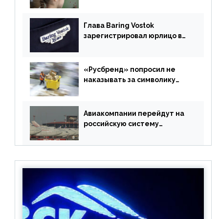
учебники
Глава Baring Vostok
зарегистрировал юрлицо в
РФ без участия Британии
«Русбренд» попросил не
наказывать за символику
Meta
Авиакомпании перейдут на
российскую систему
бронирования