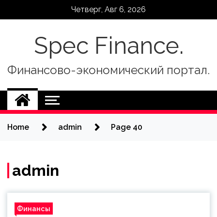
Skip
Четверг, Авг 6, 2026
to
content
Spec Finance.
Финансово-экономический портал.
Home
admin
Page 40
admin
Финансы