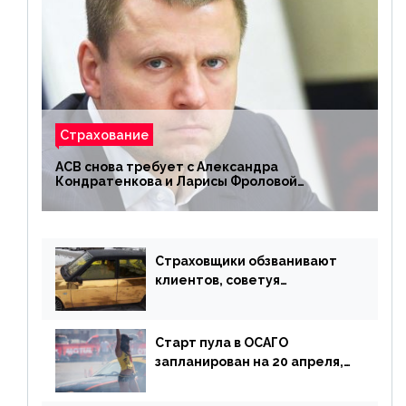
Страхование
АСВ снова требует с Александра
Кондратенкова и Ларисы Фроловой
возмещения убытков на 1,5 млрд р.
Страховщики обзванивают
клиентов, советуя
доплатить за каско
Старт пула в ОСАГО
запланирован на 20 апреля,
«Е-Гарант» ещё некоторое
время будет его