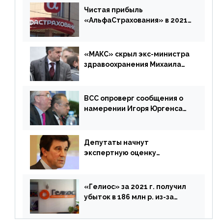
дублировать [дополнено]
Чистая прибыль
«АльфаСтрахования» в 2021
г. составила 6,8 млрд р. (-38%)
«МАКС» скрыл экс-министра
здравоохранения Михаила
Зурабова
ВСС опроверг сообщения о
намерении Игоря Юргенса
покинуть Россию
Депутаты начнут
экспертную оценку
предложений ЦБ
«Гелиос» за 2021 г. получил
убыток в 186 млн р. из-за
списания «дебиторки» и
реализации недвижимости