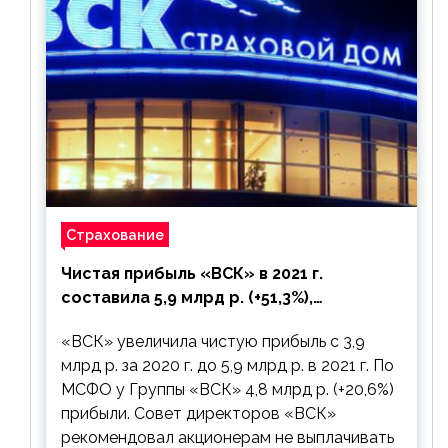
Страхование
Чистая прибыль «ВСК» в 2021 г.
составила 5,9 млрд р. (+51,3%),
дивиденды рекомендовано не
«ВСК» увеличила чистую прибыль с 3,9
выплачивать
млрд р. за 2020 г. до 5,9 млрд р. в 2021 г. По
МСФО у Группы «ВСК» 4,8 млрд р. (+20,6%)
прибыли. Совет директоров «ВСК»
рекомендовал акционерам не выплачивать