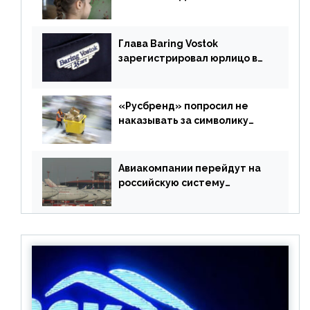
учебники
Глава Baring Vostok
зарегистрировал юрлицо в
РФ без участия Британии
«Русбренд» попросил не
наказывать за символику
Meta
Авиакомпании перейдут на
российскую систему
бронирования