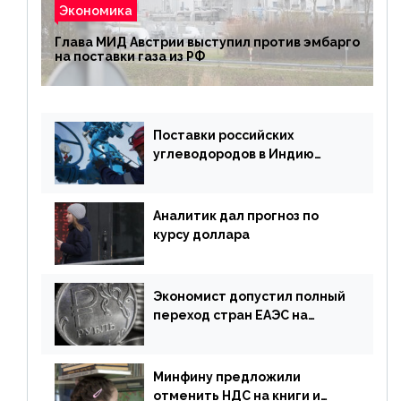
Экономика
Глава МИД Австрии выступил против эмбарго
на поставки газа из РФ
Поставки российских
углеводородов в Индию
могут увеличиться
Аналитик дал прогноз по
курсу доллара
Экономист допустил полный
переход стран ЕАЭС на
российский рубль в торговле
Минфину предложили
отменить НДС на книги и