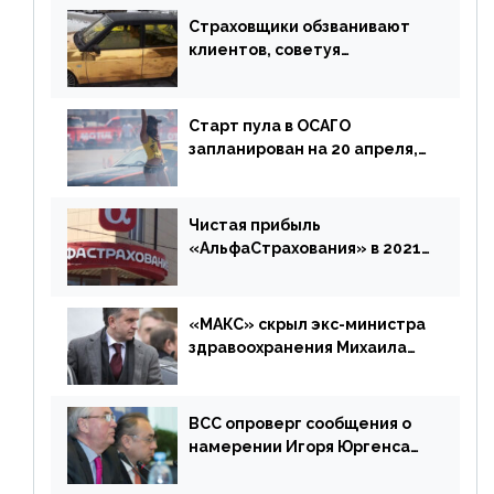
Страховщики обзванивают
клиентов, советуя
доплатить за каско
Старт пула в ОСАГО
запланирован на 20 апреля,
«Е-Гарант» ещё некоторое
время будет его
дублировать [дополнено]
Чистая прибыль
«АльфаСтрахования» в 2021
г. составила 6,8 млрд р. (-38%)
«МАКС» скрыл экс-министра
здравоохранения Михаила
Зурабова
ВСС опроверг сообщения о
намерении Игоря Юргенса
покинуть Россию