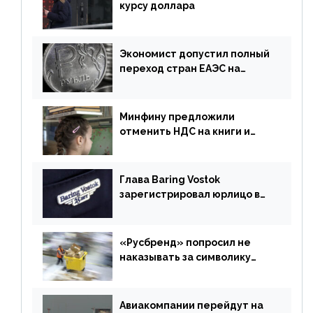
курсу доллара
Экономист допустил полный
переход стран ЕАЭС на
российский рубль в торговле
Минфину предложили
отменить НДС на книги и
учебники
Глава Baring Vostok
зарегистрировал юрлицо в
РФ без участия Британии
«Русбренд» попросил не
наказывать за символику
Meta
Авиакомпании перейдут на