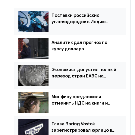
Поставки российских
углеводородов в Индию
могут увеличиться
Аналитик дал прогноз по
курсу доллара
Экономист допустил полный
переход стран ЕАЭС на
российский рубль в торговле
Минфину предложили
отменить НДС на книги и
учебники
Глава Baring Vostok
зарегистрировал юрлицо в