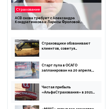
Страхование
АСВ снова требует с Александра
Кондратенкова и Ларисы Фроловой
возмещения убытков на 1,5 млрд р.
Страховщики обзванивают
клиентов, советуя
доплатить за каско
Старт пула в ОСАГО
запланирован на 20 апреля,
«Е-Гарант» ещё некоторое
время будет его
дублировать [дополнено]
Чистая прибыль
«АльфаСтрахования» в 2021
г. составила 6,8 млрд р. (-38%)