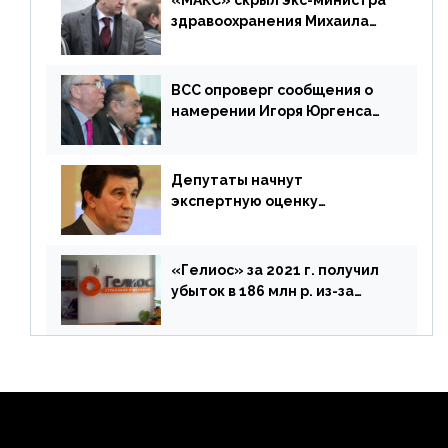
«МАКС» скрыл экс-министра
здравоохранения Михаила
Зурабова
ВСС опроверг сообщения о
намерении Игоря Юргенса
покинуть Россию
Депутаты начнут
экспертную оценку
предложений ЦБ
«Гелиос» за 2021 г. получил
убыток в 186 млн р. из-за
списания «дебиторки» и
реализации недвижимости